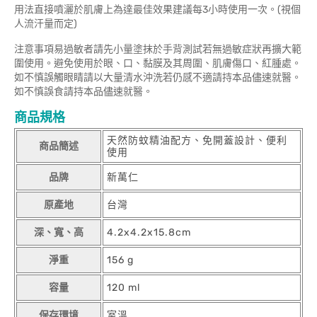
用法直接噴灑於肌膚上為達最佳效果建議每3小時使用一次。(視個
人流汗量而定)
注意事項易過敏者請先小量塗抹於手背測試若無過敏症狀再擴大範
圍使用。避免使用於眼、口、黏膜及其周圍、肌膚傷口、紅腫處。
如不慎誤觸眼睛請以大量清水沖洗若仍感不適請持本品儘速就醫。
如不慎誤食請持本品儘速就醫。
商品規格
天然防蚊精油配方、免開蓋設計、便利
商品簡述
使用
品牌
新萬仁
原產地
台灣
深、寬、高
4.2x4.2x15.8cm
淨重
156 g
容量
120 ml
保存環境
室溫