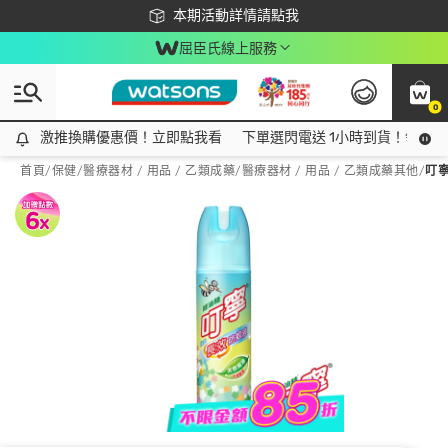
下載app最高回饋$350
本期活動詳情請點我
屈臣氏線上服務
0
激推換購優惠價！立即點我看
激推換購優惠價！立即點我看
下單選閃電送 1小時到貨！領神券
首頁
/
保健
/
醫療器材 / 用品 / 乙類成藥
/
醫療器材 / 用品 / 乙類成藥其他
/
叮寧