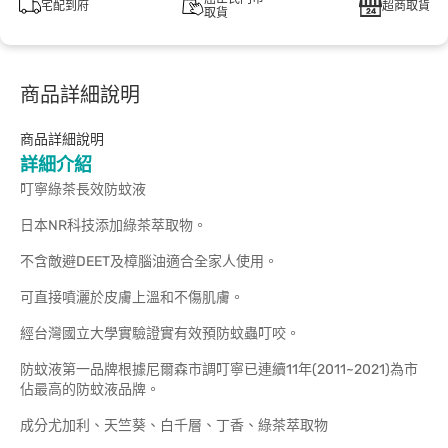
宅配到府
超商取貨
取貨
商品詳細說明
商品詳細說明
詳細介紹
叮寧綠茶長效防蚊液
日本NR科技添加綠茶萃取物。
不含敵避DEET及樟腦油適合全家人使用。
可直接噴灑於皮膚上溫和不傷肌膚。
經台灣國立大學實驗證實有效預防蚊蟲叮咬。
防蚊液第一品牌根據尼爾森市調叮寧已連續11年(2011~2021)為市
佔最高的防蚊液品牌。
成分尤加利、天竺葵、白千層、丁香、綠茶萃取物