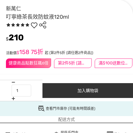
新萬仁
叮寧綠茶長效防蚊液120ml
210
$
158
75折
$
起
(第2件5折 (請任選2件商品))
活動價
健康商品點數狂飆6倍
第2件5折 (請任選2件商品)
滿$100送數位印花
加入購物袋
查看門市庫存 (可能有時間誤差)
配送方式
屈臣氏門市