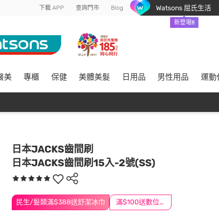
Watsons 屈氏生活
下載 APP
查詢門市
Blog
新登場!!
醫美
專櫃
保健
美體美髮
日用品
男性用品
運動
日本JACKS齒間刷
日本JACKS齒間刷15入-2號(SS)
民生/髮類滿$388送舒潔冰巾
滿$100送數位印花