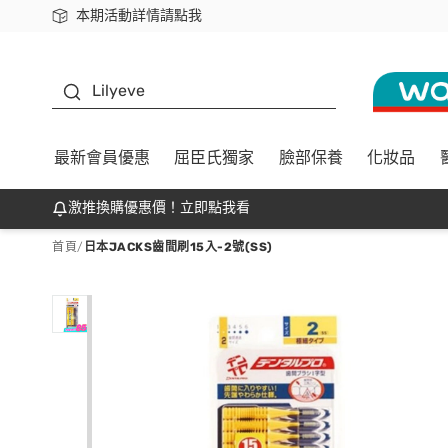
本期活動詳情請點我
下載app最高回饋$350
K beauty
Lilyeve
最新會員優惠
屈臣氏獨家
臉部保養
化妝品
激推換購優惠價！立即點我看
首頁
/
日本JACKS齒間刷15入-2號(SS)