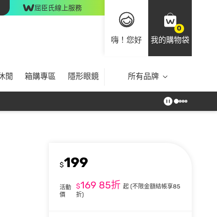
屈臣氏線上服務
0
嗨！您好
我的購物袋
休閒
箱購專區
隱形眼鏡
所有品牌
199
$
169
85折
$
起
(不限金額結帳享85
活動
價
折)