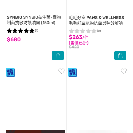
SYNBIO
SYNBIO益生菌-寵物
毛毛好室 PAWS & WELLNESS
制菌抗敏防護噴霧 (150ml)
毛毛好室寵物抗菌臭味分解噴
霧-貓貓專用 無香款 300ML
(1)
(0)
$263
/件
$680
(售價已折)
$420