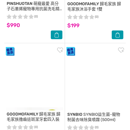
PINSHUOTAN
萌寵最愛 高分
GOODMOFAMILY 歸毛家族
歸
子石墨烯寵物專用抗菌洗毛精
毛家族沐浴手套 1雙
獨家高分子石墨烯配方加低過
(0)
(0)
敏性的清潔配方給愛犬洗的健
$990
康又安心(全犬皆適用)
$199
GOODMOFAMILY 歸毛家族
歸
SYNBIO
SYNBIO益生菌-寵物
毛家族撸齒這斑潔牙套四入裝
制菌去味除臭噴霧 (500ml)
(0)
(0)