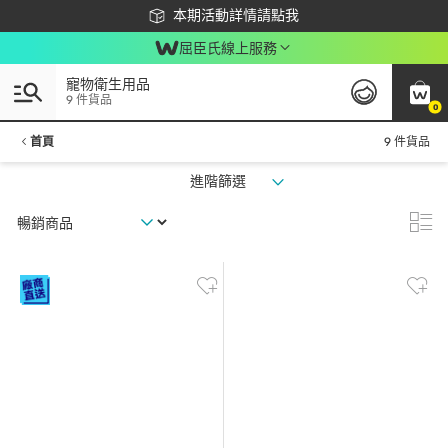
下載app最高回饋$350
本期活動詳情請點我
屈臣氏線上服務
寵物衛生用品
9 件貨品
0
首頁
9 件貨品
進階篩選