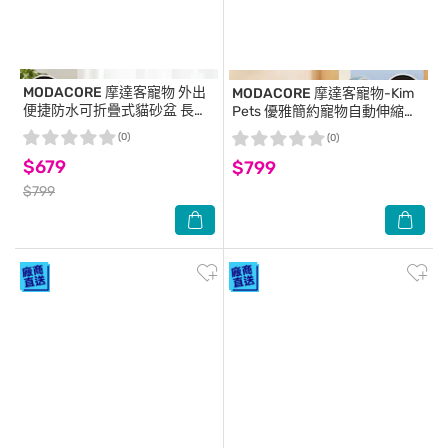
MODACORE
摩達客寵物 外出
MODACORE
摩達客寵物-Kim
便捷防水可折疊式貓砂盆 長途
Pets 優雅簡約寵物自動伸縮牽
旅行露營適用
繩拉繩/5米長/莫蘭迪綠
(0)
(0)
$679
$799
$799