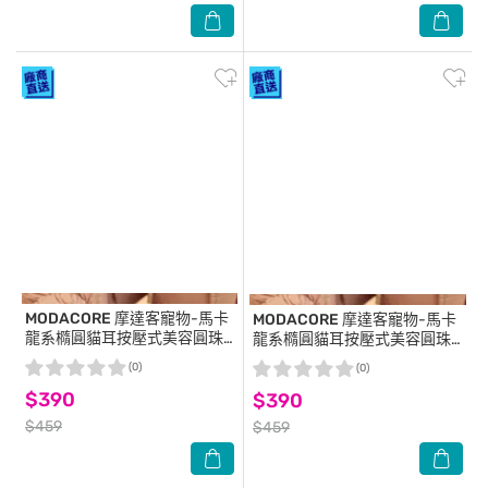
MODACORE
摩達客寵物-馬卡
MODACORE
摩達客寵物-馬卡
龍系橢圓貓耳按壓式美容圓珠
龍系橢圓貓耳按壓式美容圓珠
針梳理毛梳-綠色/寵物梳浮毛
針梳理毛梳-白黃色/寵物梳浮
(0)
(0)
梳嚕貓嚕狗紓壓神器貓狗適用
毛梳嚕貓嚕狗紓壓神器貓狗適
$390
$390
用
$459
$459