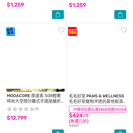
$1,259
$1,259
MODACORE
摩達客 S08輕奢
毛毛好室 PAWS & WELLNESS
時尚大空間分離式手提座艙折
毛毛好室寵物滲透抗菌地板清
疊寵物推車 灰色 30KG以下貓
潔劑-貓狗適用 1000ML
(0)
中國信託週五滿$888加贈30000點
(0)
狗適用
$424
/件
$12,799
(售價已折)
$660