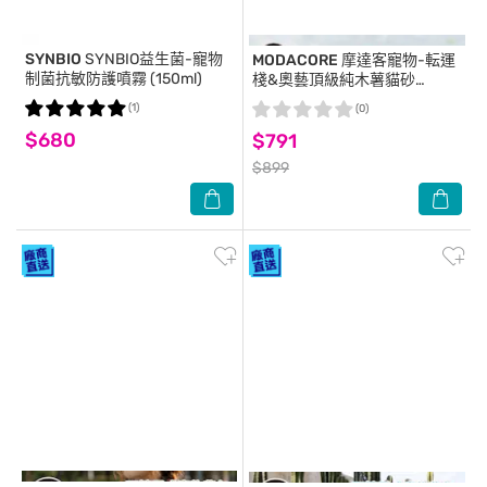
SYNBIO
SYNBIO益生菌-寵物
MODACORE
摩達客寵物-転運
制菌抗敏防護噴霧 (150ml)
棧&奧藝頂級純木薯貓砂
2.4KGx 3入組_無香精木薯砂_
(1)
(0)
絲蘭除臭強效凝結不粘底
$680
$791
$899