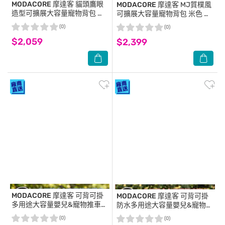
MODACORE
摩達客 貓頭鷹眼
MODACORE
摩達客 MJ質樸風
造型可擴展大容量寵物背包 綠
可擴展大容量寵物背包 米色 外
色 外出超透氣網窗雙肩背包 6
出超透氣網窗雙肩背包 7公斤以
(0)
(0)
公斤以下犬貓狗特寵適用 秒變
下犬貓狗特寵適用 秒變帳篷款
$2,059
帳篷款
$2,399
MODACORE
摩達客 可背可掛
MODACORE
摩達客 可背可掛
多用途大容量嬰兒&寵物推車防
防水多用途大容量嬰兒&寵物推
水掛包肩背包 灰色 可手提斜背
車掛包肩背包 粉色 可手提斜背
(0)
(0)
外出包多色可選實用
外出包多色可選實用