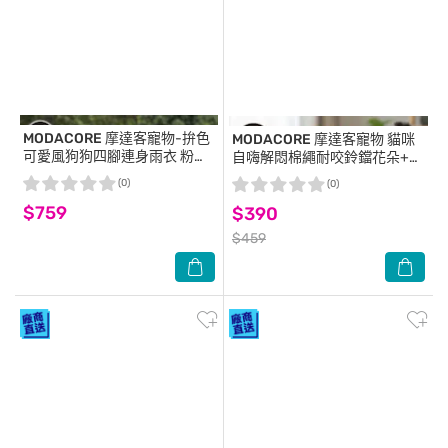
MODACORE
摩達客寵物-拚色
MODACORE
摩達客寵物 貓咪
可愛風狗狗四腳連身雨衣 粉橘
自嗨解悶棉繩耐咬鈴鐺花朵+紅
色2XL 比熊泰迪小型犬適用 反
蘿蔔造型咬咬兩入組 舒壓寵物
(0)
(0)
光條 防水 雨天外出衣
玩具
$759
$390
$459