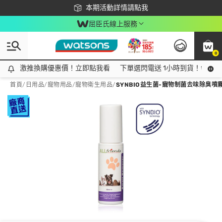
下載app最高回饋$350
本期活動詳情請點我
屈臣氏線上服務
0
激推換購優惠價！立即點我看
激推換購優惠價！立即點我看
下單選閃電送 1小時到貨！領神券
首頁
/
日用品
/
寵物用品
/
寵物衛生用品
/
SYNBIO益生菌-寵物制菌去味除臭噴霧(