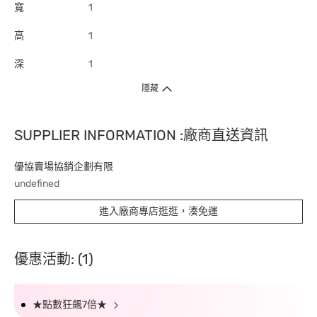
寬
1
高
1
深
1
隱藏
SUPPLIER INFORMATION :廠商直送資訊
優協賣場協銷企劃有限
undefined
進入廠商專店逛逛，湊免運
優惠活動: (1)
★點數狂飆7倍★