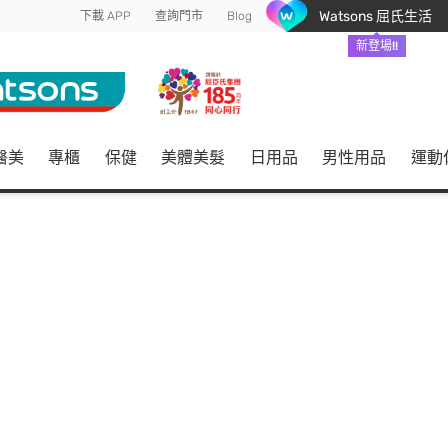
Watsons 屈氏生活
下載 APP
查詢門市
Blog
新登場!!
醫美
專櫃
保健
美體美髮
日用品
男性用品
運動