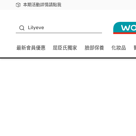
本期活動詳情請點我
下載app最高回饋$350
K beauty
Lilyeve
最新會員優惠
屈臣氏獨家
臉部保養
化妝品