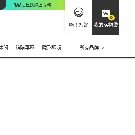
屈臣氏線上服務
0
嗨！您好
我的購物袋
休閒
箱購專區
隱形眼鏡
所有品牌