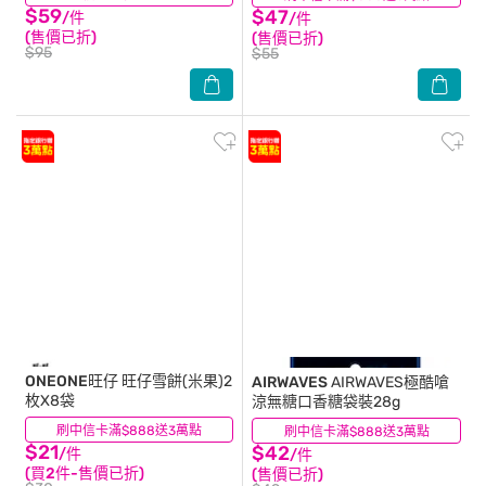
$59
$47
/件
/件
(售價已折)
(售價已折)
$95
$55
ONEONE旺仔
旺仔雪餅(米果)2
AIRWAVES
AIRWAVES極酷嗆
枚X8袋
涼無糖口香糖袋裝28g
刷中信卡滿$888送3萬點
(6)
刷中信卡滿$888送3萬點
(15)
$21
$42
/件
/件
(買2件-售價已折)
(售價已折)