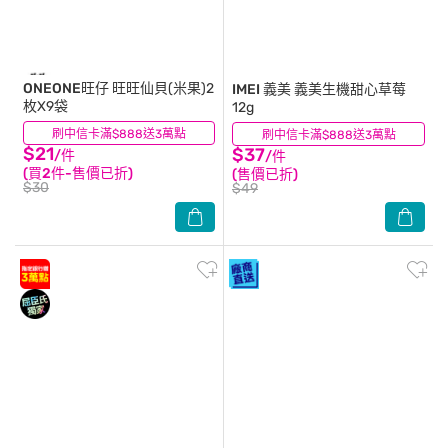
ONEONE旺仔
旺旺仙貝(米果)2
IMEI 義美
義美生機甜心草莓
枚X9袋
12g
刷中信卡滿$888送3萬點
(8)
刷中信卡滿$888送3萬點
(37)
$21
$37
/件
/件
(買2件-售價已折)
(售價已折)
$30
$49