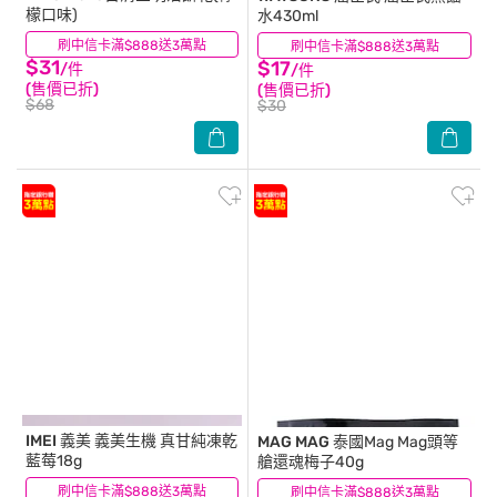
檬口味)
水430ml
刷中信卡滿$888送3萬點
(29)
刷中信卡滿$888送3萬點
(9)
$31
$17
/件
/件
(售價已折)
(售價已折)
$68
$30
IMEI 義美
義美生機 真甘純凍乾
MAG MAG
泰國Mag Mag頭等
藍莓18g
艙還魂梅子40g
刷中信卡滿$888送3萬點
(1)
刷中信卡滿$888送3萬點
(33)