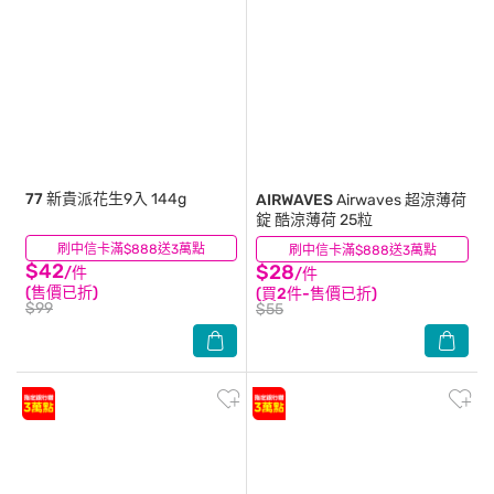
77
新貴派花生9入 144g
AIRWAVES
Airwaves 超涼薄荷
錠 酷涼薄荷 25粒
刷中信卡滿$888送3萬點
(4)
刷中信卡滿$888送3萬點
(4)
$42
$28
/件
/件
(售價已折)
(買2件-售價已折)
$99
$55