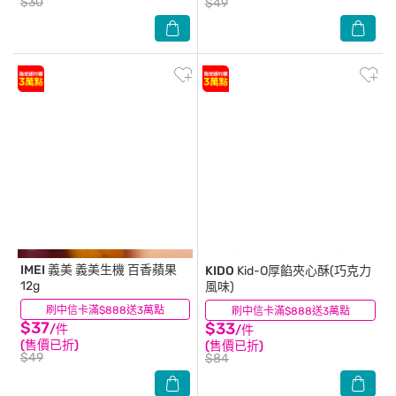
$30
$49
IMEI 義美
義美生機 百香蘋果
KIDO
Kid-O厚餡夾心酥(巧克力
12g
風味)
刷中信卡滿$888送3萬點
(4)
刷中信卡滿$888送3萬點
(13)
$37
$33
/件
/件
(售價已折)
(售價已折)
$49
$84