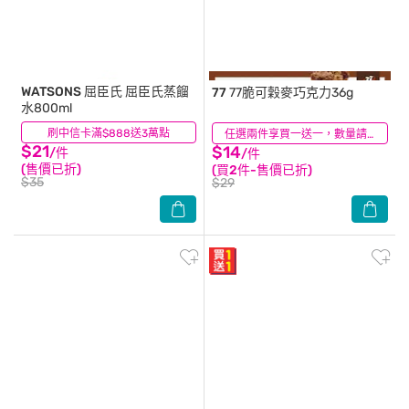
WATSONS 屈臣氏
屈臣氏蒸餾
77
77脆可穀麥巧克力36g
水800ml
刷中信卡滿$888送3萬點
(62)
(296)
任選兩件享買一送一，數量請選2件
$21
$14
/件
/件
(售價已折)
(買2件-售價已折)
$35
$29