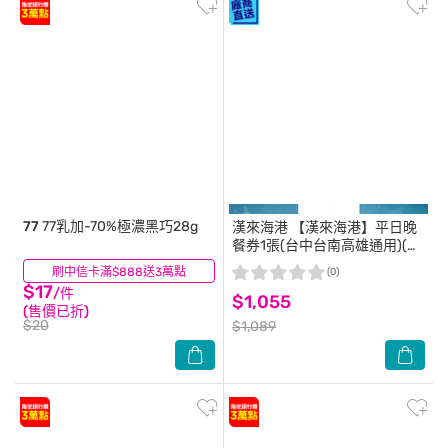
77
77乳加-70%極濃黑巧28g
漢來海港
【漢來海港】平日晚
餐券1張(台中台南高雄通用)(寄
送實體券)
刷中信卡滿$888送3萬點
(0)
(0)
$17
/件
$1,055
(售價已折)
$20
$1,089