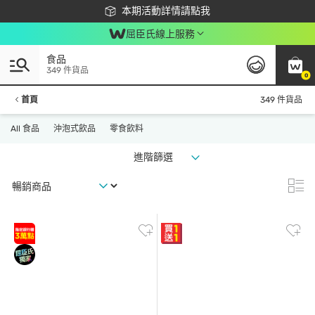
下載app最高回饋$350
本期活動詳情請點我
屈臣氏線上服務
食品
349 件貨品
0
首頁
349 件貨品
All 食品
沖泡式飲品
零食飲料
進階篩選