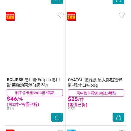
ECLIPSE 易口舒
Eclipse 易口
OYATSU
優雅食 星太郎超寬條
舒 無糖勁爽薄荷錠 31g
餅-雞汁口味68g
刷中信卡滿$888送3萬點
(15)
刷中信卡滿$888送3萬點
(18)
$46
$25
/件
/件
(買2件-售價已折)
(售價已折)
$75
$39