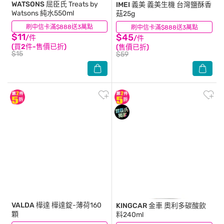
WATSONS 屈臣氏
Treats by
IMEI 義美
義美生機 台灣鹽酥香
Watsons 純水550ml
菇25g
刷中信卡滿$888送3萬點
(23)
刷中信卡滿$888送3萬點
(12)
$11
$45
/件
/件
(買2件-售價已折)
(售價已折)
$15
$59
VALDA 樺達
樺達錠-薄荷160
KINGCAR 金車
奧利多碳酸飲
顆
料240ml