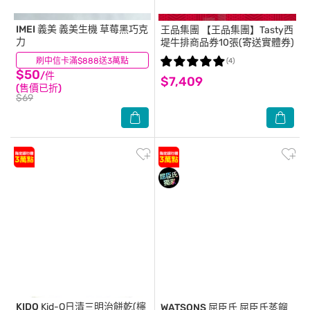
IMEI 義美
義美生機 草莓黑巧克
王品集團
【王品集團】Tasty西
力
堤牛排商品券10張(寄送實體券)
刷中信卡滿$888送3萬點
(28)
(4)
$50
/件
$7,409
(售價已折)
$69
KIDO
Kid-O日清三明治餅乾(檸
WATSONS 屈臣氏
屈臣氏蒸餾