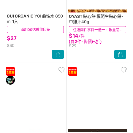
OUI ORGANIC
YOI 鹼性水 850
OYAST 點心餅
模範生點心餅-
ml 1入
中雞汁40g
滿$100送數位印花
(2)
(97)
任選兩件享買一送一，數量請選2件
$14
/件
$27
(買2件-售價已折)
$30
$29