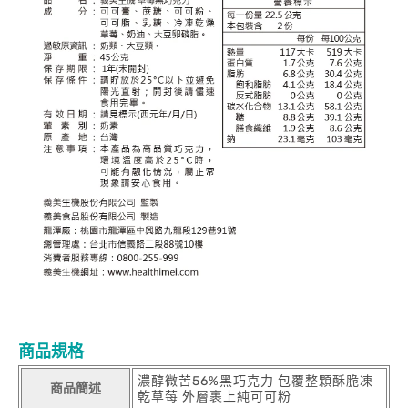
商品規格
濃醇微苦56%黑巧克力 包覆整顆酥脆凍
商品簡述
乾草莓 外層裹上純可可粉