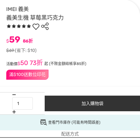
IMEI 義美
義美生機 草莓黑巧克力
59
$
86折
$69
(省下: $10)
50
73折
$
起
(不限金額結帳享85折)
活動價
滿$100送數位印花
加入購物袋
查看門市庫存 (可能有時間誤差)
配送方式