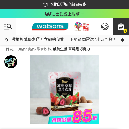
下載app最高回饋$350
本期活動詳情請點我
屈臣氏線上服務
0
激推換購優惠價！立即點我看
激推換購優惠價！立即點我看
下單選閃電送 1小時到貨！領神券
首頁
/
日用品
/
食品
/
零食飲料
/
義美生機 草莓黑巧克力