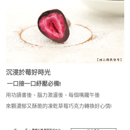
沉浸於莓好時光
一口接一口紓壓必備!
用功讀書後、腦力激盪後、每個嘴饞午後
來顆濃郁又酥脆的凍乾草莓巧克力轉換好心情!