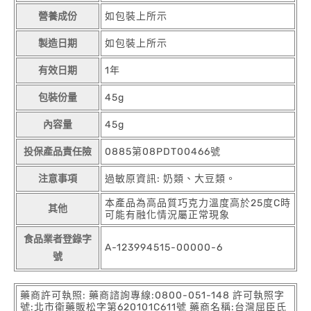
營養成份
如包裝上所示
製造日期
如包裝上所示
有效日期
1年
包裝份量
45g
內容量
45g
投保產品責任險
0885第08PDT00466號
注意事項
過敏原資訊: 奶類、大豆類。
本產品為高品質巧克力溫度高於25度C時
其他
可能有融化情況屬正常現象
食品業者登錄字
A-123994515-00000-6
號
藥商許可執照: 藥商諮詢專線:0800-051-148 許可執照字
號:北市衛藥販松字第620101C611號 藥商名稱:台灣屈臣氏