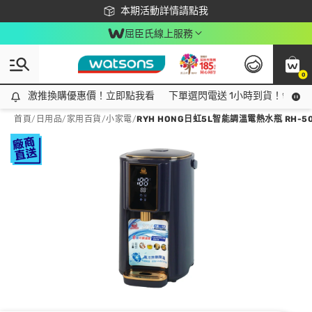
下載app最高回饋$350
本期活動詳情請點我
屈臣氏線上服務
0
激推換購優惠價！立即點我看
激推換購優惠價！立即點我看
下單選閃電送 1小時到貨！領神券
首頁
/
日用品
/
家用百貨
/
小家電
/
RYH HONG日虹5L智能調溫電熱水瓶 RH-50