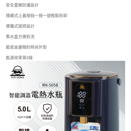
安全童鎖防護設計
隱藏式上蓋按鈕一按一提輕鬆拆卸
便攜式提把設計
集水盒方便拆洗
藍底金邊簡約時尚外型
能源效率第2級