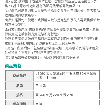
此商品配送範圍僅限台灣本島區不含偏遠地區及山區及離島、外
島。( 請注意收件地址請勿為郵局代領或郵政信箱。)
產品顏色可能會因網頁呈現與拍攝關係產生色差圖片僅供參考商品
依實際供貨樣式為準。
商品如經拆封、使用、或拆解以致缺乏完整性及失去再販售價值時
恕無法退(換)貨
產品文案為原廠(供應商)所提供若若有變動以實際商品為主。原廠
保留變更之權利若有變更恕不另行通知
依照消費者保護法規定購買均享有商品到貨七天的鑑賞考慮期(非
試用期)商品如需退回必須是保持全新且包裝完整
( 商品、所屬附件、包裝紙盒/袋 無破壞、廠商紙箱及所有附隨文
件或資料之完整性 ) 否則恕不接受退貨。
收到商品如有破損請於3日內反應超過時間恕不受理
商品規格
LED顯示大螢幕6段可調溫度304不鏽鋼
商品簡述
內膽、上內蓋
品牌
日虹牌
規格
高365 x 寬220 x 深290
保存環境
室溫