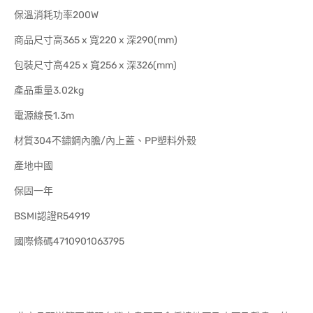
保溫消耗功率200W
商品尺寸高365 x 寬220 x 深290(mm)
包裝尺寸高425 x 寬256 x 深326(mm)
產品重量3.02kg
電源線長1.3m
材質304不鏽鋼內膽/內上蓋、PP塑料外殼
產地中國
保固一年
BSMI認證R54919
國際條碼4710901063795