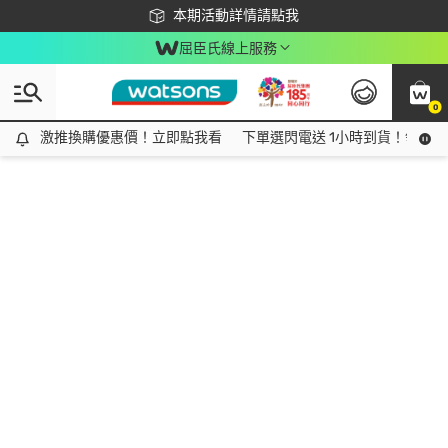
下載app最高回饋$350
本期活動詳情請點我
屈臣氏線上服務
0
激推換購優惠價！立即點我看
激推換購優惠價！立即點我看
下單選閃電送 1小時到貨！領神券