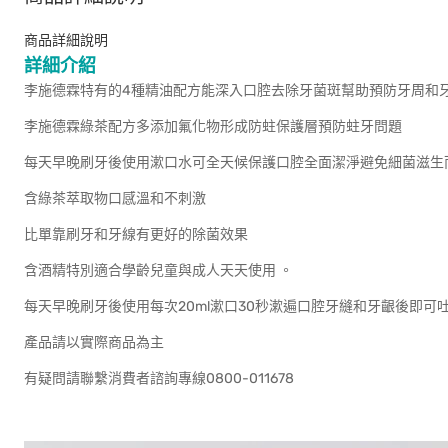
商品詳細說明
詳細介紹
李施德霖特有的4種精油配方能深入口腔去除牙菌斑幫助預防牙周和
李施德霖綠茶配方多添加氟化物形成防蛀保護層預防蛀牙問題
每天早晚刷牙後使用漱口水可全天候保護口腔全面潔淨避免細菌滋生
含綠茶萃取物口感溫和不刺激
比單靠刷牙和牙線有更好的除菌效果
含酒精特別適合學齡兒童與成人天天使用 。
每天早晚刷牙後使用每次20ml漱口30秒漱遍口腔牙縫和牙齦後即可
產品請以實際商品為主
有疑問請聯繫消費者諮詢專線0800-011678