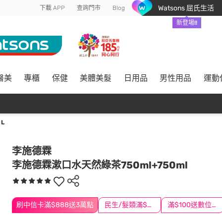
Watsons 屈氏生活
下載 APP
查詢門市
Blog
新登場!!
醫美
專櫃
保健
美體美髮
日用品
男性用品
運動
L
李施德霖
李施德霖漱口水天然綠茶750ml+750ml
刷中信卡滿$888送3萬點
民生/髮類滿$388送舒潔冰巾
滿$100送數位印花