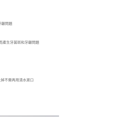
牙齦問題
而產生牙菌斑和牙齦問題
吐掉不需再用清水漱口