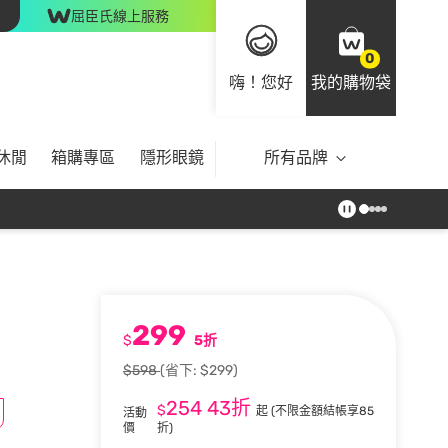
屈臣氏線上服務
0
嗨！您好
我的購物袋
休閒
箱購專區
隱形眼鏡
所有品牌
299
$
5折
$598
(省下: $299)
254
43折
$
起
(不限金額結帳享85
活動
價
折)