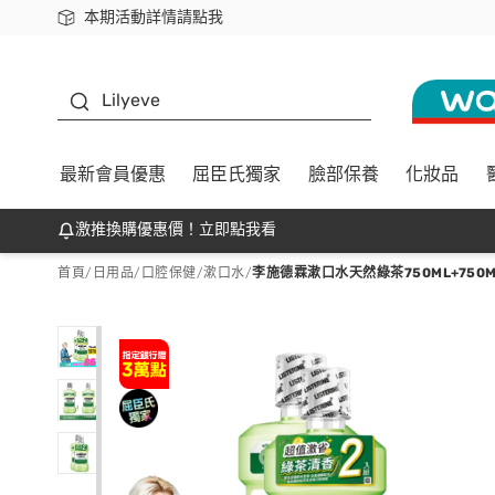
本期活動詳情請點我
下載app最高回饋$350
K beauty
Lilyeve
最新會員優惠
屈臣氏獨家
臉部保養
化妝品
激推換購優惠價！立即點我看
首頁
/
日用品
/
口腔保健
/
漱口水
/
李施德霖漱口水天然綠茶750ML+750M