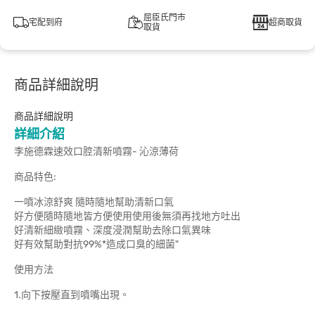
屈臣氏門市
宅配到府
超商取貨
取貨
商品詳細說明
商品詳細說明
詳細介紹
李施德霖速效口腔清新噴霧- 沁涼薄荷
商品特色:
一噴冰涼舒爽 隨時隨地幫助清新口氣
好方便隨時隨地皆方便使用使用後無須再找地方吐出
好清新細緻噴霧、深度浸潤幫助去除口氣異味
好有效幫助對抗99%*造成口臭的細菌"
使用方法
1.向下按壓直到噴嘴出現。