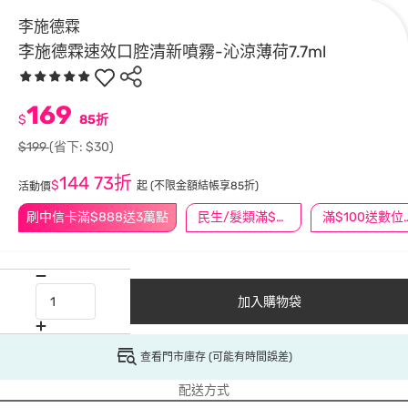
李施德霖
李施德霖速效口腔清新噴霧-沁涼薄荷7.7ml
169
$
85折
$199
(省下: $30)
144
73折
$
起
(不限金額結帳享85折)
活動價
刷中信卡滿$888送3萬點
民生/髮類滿$388送舒潔冰巾
滿$100
加入購物袋
查看門市庫存 (可能有時間誤差)
配送方式