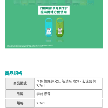
商品規格
李施德霖速效口腔清新噴霧-沁涼薄荷
商品簡述
7.7ml
品牌
李施德霖
規格
7.7ml