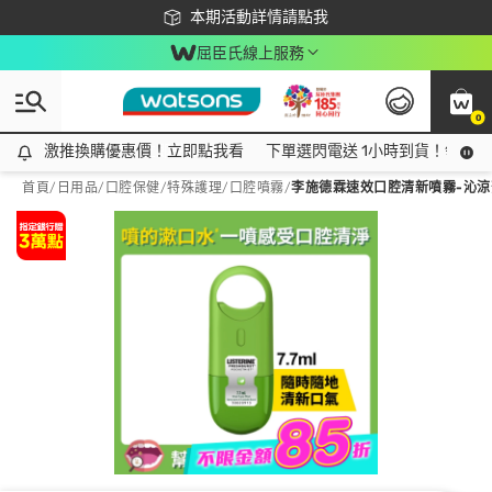
下載app最高回饋$350
本期活動詳情請點我
屈臣氏線上服務
0
激推換購優惠價！立即點我看
激推換購優惠價！立即點我看
下單選閃電送 1小時到貨！領神券
首頁
/
日用品
/
口腔保健
/
特殊護理/口腔噴霧
/
李施德霖速效口腔清新噴霧-沁涼薄