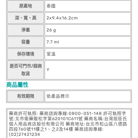
原產地
泰國
深、寬、高
2x9.4x16.2cm
淨重
26 g
容量
7.7 ml
保存環境
室溫
是否可門市/超商
Y
取貨
商品屬性
有效期限
依產品標示
藥商許可執照: 藥商諮詢專線:0800-051-148 許可執照字
號:北市衛藥販松字第620101C611號 藥商名稱:台灣屈臣氏
個人用品商店股份有限公司 藥商地址:台北市松山區八德路
四段760號11樓之1、之2及14樓 藥商諮詢專線:
(02)27421234