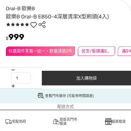
Oral-B 歐樂B
歐樂B Oral-B EB50-4深層清潔X型刷頭(4入)
999
$
任選兩件享買一送一，數量請選2件
民生/髮類滿$388送舒潔冰巾
加入購物袋
查看門市庫存 (可能有時間誤差)
配送方式
屈臣氏門市
宅配到府
超商取貨
取貨