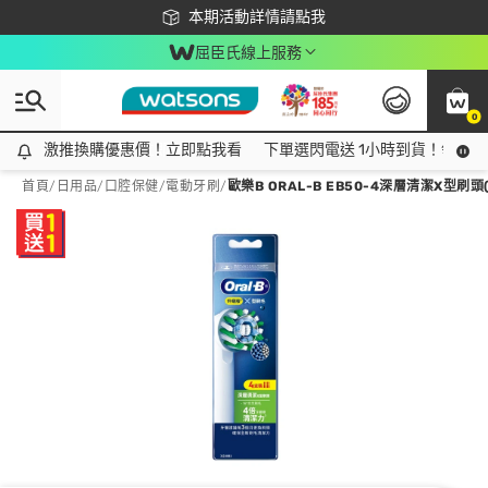
下載app最高回饋$350
本期活動詳情請點我
屈臣氏線上服務
0
激推換購優惠價！立即點我看
激推換購優惠價！立即點我看
下單選閃電送 1小時到貨！領神券
首頁
/
日用品
/
口腔保健
/
電動牙刷
/
歐樂B ORAL-B EB50-4深層清潔X型刷頭