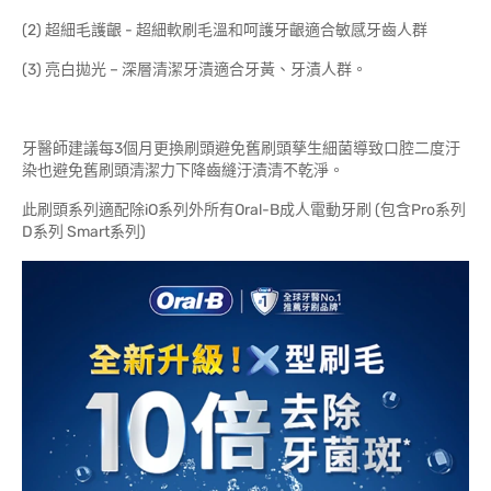
(2) 超細毛護齦 - 超細軟刷毛溫和呵護牙齦適合敏感牙齒人群
(3) 亮白拋光 – 深層清潔牙漬適合牙黃、牙漬人群。
牙醫師建議每3個月更換刷頭避免舊刷頭孳生細菌導致口腔二度汙
染也避免舊刷頭清潔力下降齒縫汙漬清不乾淨。
此刷頭系列適配除iO系列外所有Oral-B成人電動牙刷 (包含Pro系列
D系列 Smart系列)