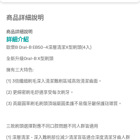
商品詳細說明
商品詳細說明
詳細介紹
歐樂B Oral-B EB50-4深層清潔X型刷頭(4入)
全新升級Oral-B X型刷頭
擁有三大特色:
(1) 3倍纖細刷毛深入清潔難刷區域高效清潔齒面。
(2) 更綿密刷毛舒適享受每次刷牙。
(3) 高磨圓率刷毛刷頭頂端磨圓柔護不易傷牙齦保護琺瑯質。
三款刷頭選擇對應不同口腔問題不同人群皆適用
(1) 深層清潔 - 深入難刷部位減少清潔盲區適合深度清潔牙齒人群