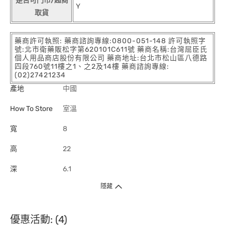
是否可門市/超商
Y
取貨
藥商許可執照: 藥商諮詢專線:0800-051-148 許可執照字
號:北市衛藥販松字第620101C611號 藥商名稱:台灣屈臣氏
個人用品商店股份有限公司 藥商地址:台北市松山區八德路
四段760號11樓之1、之2及14樓 藥商諮詢專線:
(02)27421234
產地
中國
How To Store
室溫
寬
8
高
22
深
6.1
隱藏
優惠活動: (4)