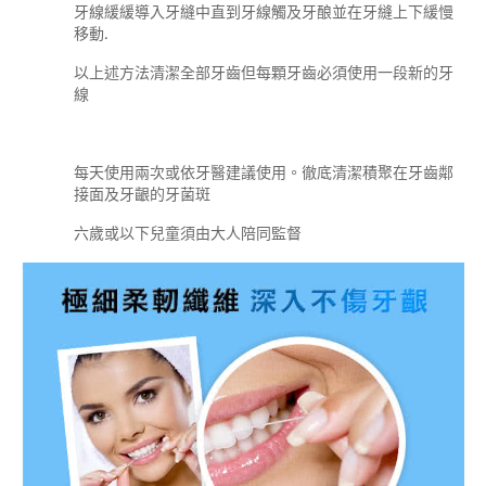
牙線緩緩導入牙縫中直到牙線觸及牙酿並在牙縫上下緩慢
移動.
以上述方法清潔全部牙齒但每顆牙齒必須使用一段新的牙
線
每天使用兩次或依牙醫建議使用。徹底清潔積聚在牙齒鄰
接面及牙齦的牙菌斑
六歲或以下兒童須由大人陪同監督