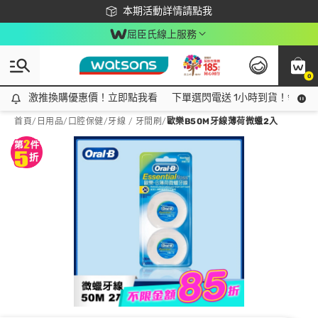
下載app最高回饋$350
本期活動詳情請點我
屈臣氏線上服務
0
激推換購優惠價！立即點我看
激推換購優惠價！立即點我看
下單選閃電送 1小時到貨！領神券
首頁
/
日用品
/
口腔保健
/
牙線 / 牙間刷
/
歐樂B50M牙線薄荷微蠟2入