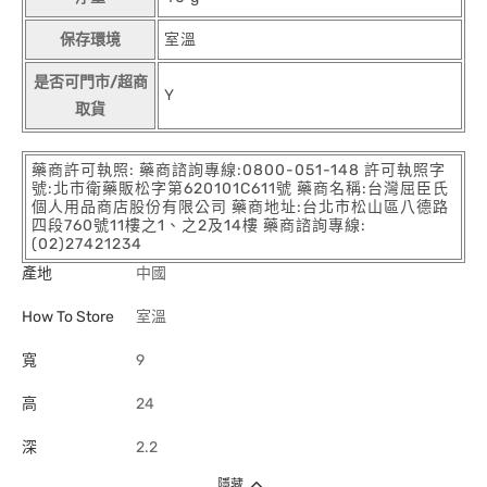
保存環境
室溫
是否可門市/超商
Y
取貨
藥商許可執照: 藥商諮詢專線:0800-051-148 許可執照字
號:北市衛藥販松字第620101C611號 藥商名稱:台灣屈臣氏
個人用品商店股份有限公司 藥商地址:台北市松山區八德路
四段760號11樓之1、之2及14樓 藥商諮詢專線:
(02)27421234
產地
中國
How To Store
室溫
寬
9
高
24
深
2.2
隱藏