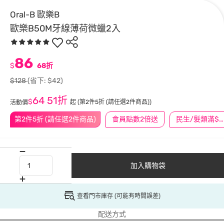
Oral-B 歐樂B
歐樂B50M牙線薄荷微蠟2入
86
$
68折
$128
(省下: $42)
64
51折
$
起
(第2件5折 (請任選2件商品))
活動價
第2件5折 (請任選2件商品)
會員點數2倍送
民生/髮類滿$388送舒潔冰巾
加入購物袋
查看門市庫存 (可能有時間誤差)
配送方式