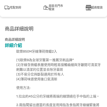
屈臣氏門市
宅配到府
超商取貨
取貨
商品詳細說明
商品詳細說明
詳細介紹
歐樂B50M牙線薄荷微蠟2入
(1)歐樂B為全球牙醫第一推薦牙刷品牌*
(2)牙線含微蠟表層使用時輕易接觸齒縫與牙齦間可清潔牙
刷難以清潔的位置並去除牙菌斑
(3)不易分岔與斷裂適用於所有人
(4)薄荷味道使用後口氣清新
使用方法:
1.拉出約45公分的牙線將兩端的線頭繞在手中指的上端。
2.兩指聞留出適當的長度並用拇指及食指將牙線繃緊後將