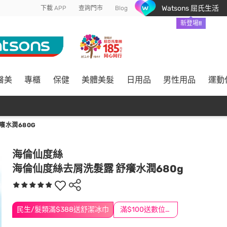
Watsons 屈氏生活
下載 APP
查詢門市
Blog
新登場!!
醫美
專櫃
保健
美體美髮
日用品
男性用品
運動
癢水潤680G
海倫仙度絲
海倫仙度絲去屑洗髮露 舒癢水潤680g
民生/髮類滿$388送舒潔冰巾
滿$100送數位印花