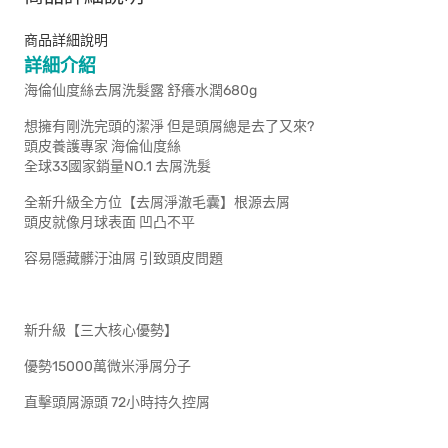
商品詳細說明
詳細介紹
海倫仙度絲去屑洗髮露 舒癢水潤680g
想擁有剛洗完頭的潔淨 但是頭屑總是去了又來?
頭皮養護專家 海倫仙度絲
全球33國家銷量NO.1 去屑洗髮
全新升級全方位【去屑淨澈毛囊】根源去屑
頭皮就像月球表面 凹凸不平
容易隱藏髒汙油屑 引致頭皮問題
新升級【三大核心優勢】
優勢15000萬微米淨屑分子
直擊頭屑源頭 72小時持久控屑