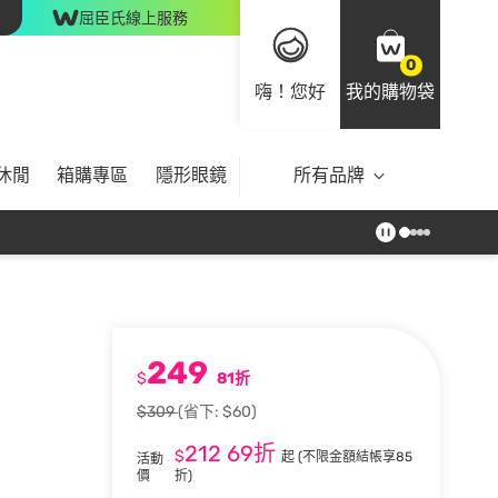
屈臣氏線上服務
0
嗨！您好
我的購物袋
休閒
箱購專區
隱形眼鏡
所有品牌
249
$
81折
$309
(省下: $60)
212
69折
$
起
(不限金額結帳享85
活動
價
折)