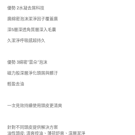
優勢 2水凝去屑科技
廣綿密泡沫潔淨因子覆蓋廣
深5層深透角質層深入毛囊
久潔淨呼吸感超持久
優勢 3綿密”雲朵”泡沫
磁力般深層淨化頭屑與髒汙
輕盈去油
一次見效持續使用頭皮更清爽
針對不同頭皮提供解決方案
油性頭皮: 清爽控油、薄荷舒爽、深層潔淨