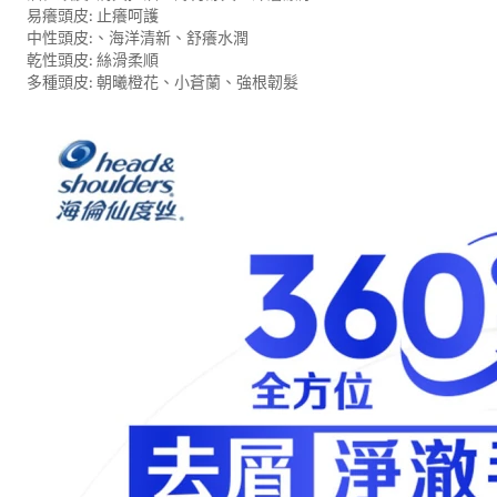
易癢頭皮: 止癢呵護
中性頭皮:、海洋清新、舒癢水潤
乾性頭皮: 絲滑柔順
多種頭皮: 朝曦橙花、小蒼蘭、強根韌髮