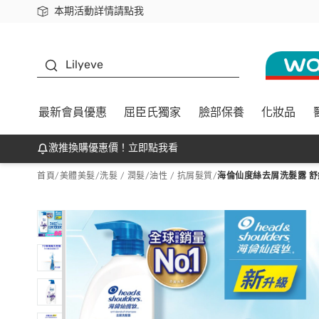
本期活動詳情請點我
下載app最高回饋$350
K beauty
Lilyeve
最新會員優惠
屈臣氏獨家
臉部保養
化妝品
激推換購優惠價！立即點我看
首頁
/
美體美髮
/
洗髮 / 潤髮
/
油性 / 抗屑髮質
/
海倫仙度絲去屑洗髮露 舒