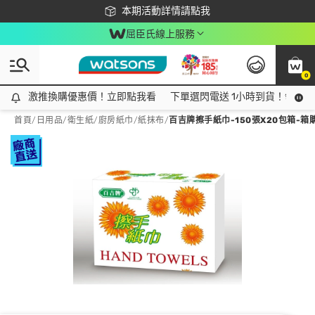
下載app最高回饋$350
本期活動詳情請點我
屈臣氏線上服務
0
激推換購優惠價！立即點我看
激推換購優惠價！立即點我看
下單選閃電送 1小時到貨！領神券
首頁
/
日用品
/
衛生紙
/
廚房紙巾/紙抹布
/
百吉牌擦手紙巾-150張X20包箱-箱