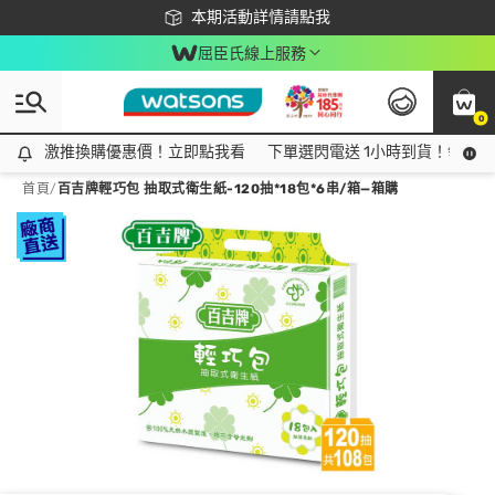
下載app最高回饋$350
本期活動詳情請點我
屈臣氏線上服務
0
激推換購優惠價！立即點我看
激推換購優惠價！立即點我看
下單選閃電送 1小時到貨！領神券
首頁
/
百吉牌輕巧包 抽取式衛生紙-120抽*18包*6串/箱—箱購