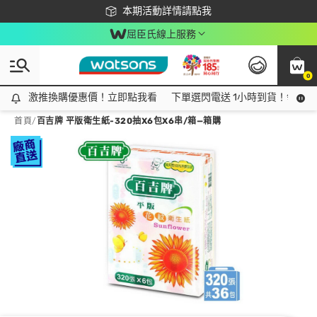
下載app最高回饋$350
本期活動詳情請點我
屈臣氏線上服務
0
激推換購優惠價！立即點我看
激推換購優惠價！立即點我看
下單選閃電送 1小時到貨！領神券
首頁
/
百吉牌 平版衛生紙-320抽X6包X6串/箱—箱購