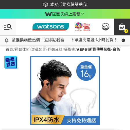
下載app最高回饋$350
本期活動詳情請點我
屈臣氏線上服務
0
激推換購優惠價！立即點我看
激推換購優惠價！立即點我看
下單選閃電送 1小時到貨！領神券
首頁
/
運動休閒
/
穿戴裝置
/
運動耳機/攝影機
/
ASP01新骨傳導耳機-白色