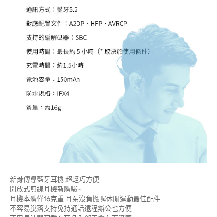
新骨傳導藍牙耳機 超輕巧方便
開放式無線耳機新體驗~
耳機本體僅16克重 耳朵沒負擔喔休閒運動最佳配件
不容易脫落支持免持通話遠程辦公也方便