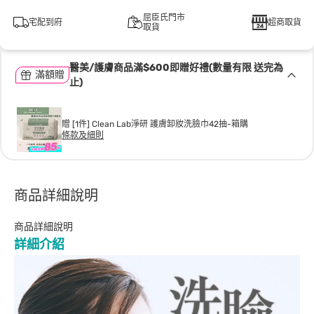
屈臣氏門市
宅配到府
超商取貨
取貨
醫美/護膚商品滿$600即贈好禮(數量有限 送完為
滿額贈
止)
贈 [1件] Clean Lab淨研 護膚卸妝洗臉巾42抽-箱購
條款及細則
商品詳細說明
商品詳細說明
詳細介紹