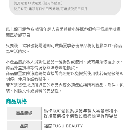
馬卡龍可愛色系 擄獲年輕人喜愛體積小好攜帶價格平價親民機構
簡單拆卸容易
只要裝上1顆4號乾電池即可啟動夏季必備單品粉刺輕鬆OUT~商品
為生活防水。
本產品屬於私人消耗性產品一經拆封或使用、或有無法恢復原狀、
商品外盒損壞等情況恕無法辦理退換貨。
商品需置於陰涼處請勿直接陽光照射以免變質使用後若有過敏請即
刻停止使用並請教醫生。
若有退貨需求您所退回的商品內容必須保維持所有商品、附件、包
裝、附隨文件或資料的完整性。
商品規格
馬卡龍可愛色系擄獲年輕人喜愛體積小
商品簡述
好攜帶價格平價親民機構簡單拆卸容易
品牌
福閣FUGU BEAUTY