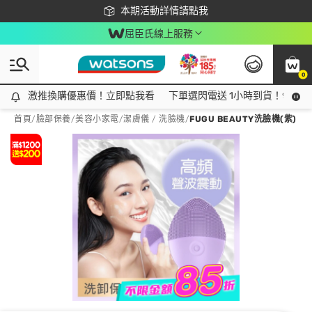
下載app最高回饋$350
本期活動詳情請點我
屈臣氏線上服務
0
激推換購優惠價！立即點我看
激推換購優惠價！立即點我看
下單選閃電送 1小時到貨！領神券
首頁
/
臉部保養
/
美容小家電
/
潔膚儀 / 洗臉機
/
FUGU BEAUTY洗臉機(紫)