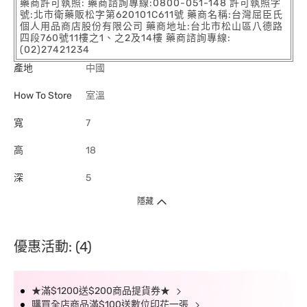
藥商許可執照: 藥商諮詢專線:0800-051-148 許可執照字
號:北市衛藥販松字第620101C611號 藥商名稱:台灣屈臣氏
個人用品商店股份有限公司 藥商地址:台北市松山區八德路
四段760號11樓之1、之2及14樓 藥商諮詢專線:
(02)27421234
產地
中國
How To Store
室溫
寬
7
高
18
深
5
隱藏
優惠活動: (4)
★滿$1200送$200商品提貨券★
購買全店商品滿$100送數位印花一張