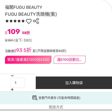
福閣FUGU BEAUTY
FUGU BEAUTY洗臉機(紫)
109
$
58折
$189
(省下: $80)
93
5折
$
起
(不限金額結帳享85折)
活動價
醫美/護膚滿$1200送$200
滿$100送數位印花
加入購物袋
查看門市庫存 (可能有時間誤差)
配送方式