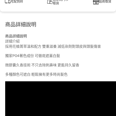
宅配到府
超商取貨
取貨
商品詳細說明
商品詳細說明
詳細介紹
採用花植菁萃溫和配方 雙重滋養 減低染劑對頭皮與頭髮傷害
獨家PO4著色成份 可徹底遮蓋白髮
微膠囊久香技術 不只去除刺鼻味 更能持久留香
多種顏色可遮白 輕鬆擁有更多時尚髮色