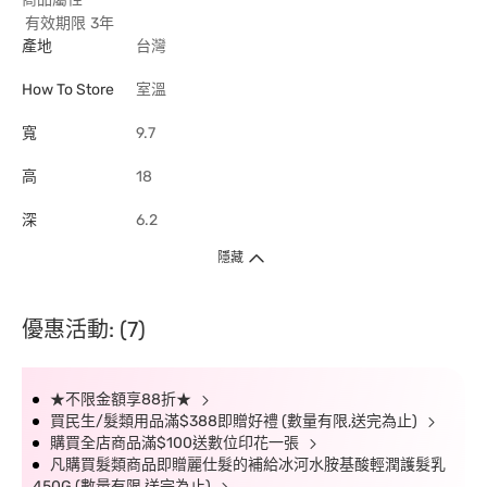
有效期限
3年
產地
台灣
How To Store
室溫
寬
9.7
高
18
深
6.2
隱藏
優惠活動: (7)
★不限金額享88折★
買民生/髮類用品滿$388即贈好禮 (數量有限,送完為止)
購買全店商品滿$100送數位印花一張
凡購買髮類商品即贈麗仕髮的補給冰河水胺基酸輕潤護髮乳
450G (數量有限 送完為止)