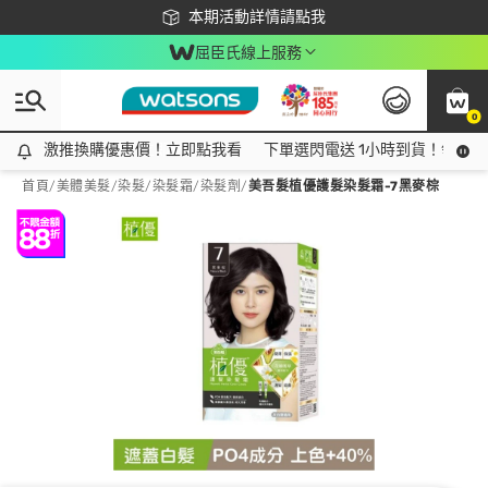
下載app最高回饋$350
本期活動詳情請點我
屈臣氏線上服務
0
激推換購優惠價！立即點我看
激推換購優惠價！立即點我看
下單選閃電送 1小時到貨！領神券
首頁
/
美體美髮
/
染髮
/
染髮霜/染髮劑
/
美吾髮植優護髮染髮霜-7黑麥棕