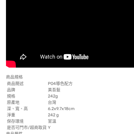
商品規格
商品簡述
PO4導色配方
品牌
美吾髮
規格
242g
原產地
台灣
深、寬、高
6.2x9.7x18cm
淨重
242 g
保存環境
室溫
是否可門市/超商取貨
Y
商品屬性