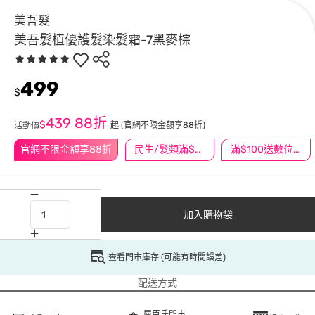
美吾髮
美吾髮植優護髮染髮霜-7黑麥棕
499
$
439
88折
$
起
(官網不限金額享88折)
活動價
官網不限金額享88折
民生/髮類滿$388送舒潔冰巾
滿$100送數位印花
加入購物袋
查看門市庫存 (可能有時間誤差)
配送方式
屈臣氏門市