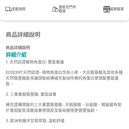
屈臣氏門市
宅配到府
超商取貨
取貨
商品詳細說明
商品詳細說明
詳細介紹
1. 天然認證植物角蛋白: 豐盈養護
ECOCERT天然認證- 植物角蛋白含有小麥、大豆胺基酸及其他多種
天然胺基酸能保護頭髮結構補充髮絲所需的角蛋白使頭髮豐盈蓬
鬆。
2. 三重養髮胺基酸: 鞏固滋養
補充建構頭髮的三大重要胺基酸 : 半胱胺酸、谷氨酸、精氨酸有助
於鞏固髮質深層滋養使頭皮及髮絲變得更健康強韌。
3. 歐洲有機洋甘菊萃取: 溫和舒緩