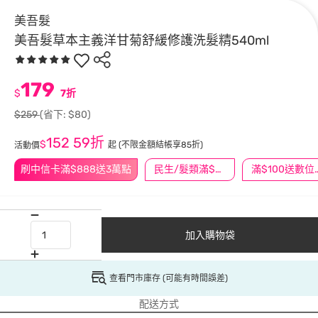
美吾髮
美吾髮草本主義洋甘菊舒緩修護洗髮精540ml
179
$
7折
$259
(省下: $80)
152
59折
$
起
(不限金額結帳享85折)
活動價
刷中信卡滿$888送3萬點
民生/髮類滿$388送舒潔冰巾
滿$100
加入購物袋
查看門市庫存 (可能有時間誤差)
配送方式