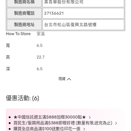
製造商名稱
美吾華股份有限公司
製造商電話
27136621
製造商地址
台北市松山區復興北路號樓
How To Store
室溫
寬
6.5
高
22.7
深
6.5
隱藏
優惠活動: (6)
★中國信託週五滿$888加贈30000點★
買民生/髮類用品滿$388即贈好禮 (數量有限,送完為止)
購買全店商品滿$100送數位印花一張