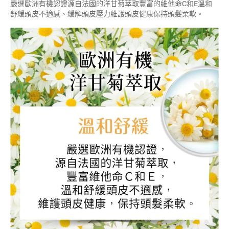
嚴選歐洲有機認證源自法國的洋甘菊萃取豐富的維他命C和E溫和
舒緩頭皮不適感、緩解頭皮壓力維護頭皮健康保持頭髮柔軟。