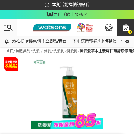
下載app最高回饋$350
本期活動詳情請點我
屈臣氏線上服務
0
激推換購優惠價！立即點我看
激推換購優惠價！立即點我看
下單選閃電送 1小時到貨！領神券
首頁
/
美體美髮
/
洗髮 / 潤髮
/
洗髮乳/潤髮乳
/
美吾髮草本主義洋甘菊舒緩修護洗