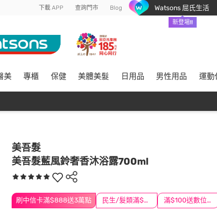
Watsons 屈氏生活
下載 APP
查詢門市
Blog
新登場!!
醫美
專櫃
保健
美體美髮
日用品
男性用品
運動
美吾髮
美吾髮藍風鈴奢香沐浴露700ml
刷中信卡滿$888送3萬點
民生/髮類滿$388送舒潔冰巾
滿$100送數位印花