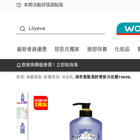
本期活動詳情請點我
下載app最高回饋$350
K beauty
Lilyeve
最新會員優惠
屈臣氏獨家
臉部保養
化妝品
激推換購優惠價！立即點我看
首頁
/
美體美髮
/
身體清潔
/
沐浴乳
/
美吾髮藍風鈴奢香沐浴露700ML