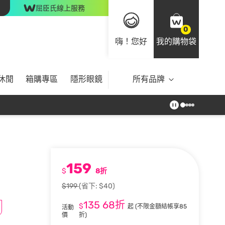
屈臣氏線上服務
0
嗨！您好
我的購物袋
休閒
箱購專區
隱形眼鏡
所有品牌
159
$
8折
$199
(省下: $40)
135
68折
$
起
(不限金額結帳享85
活動
價
折)