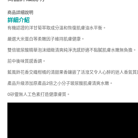
商品詳細說明
詳細介紹
有機認證的洋甘菊萃取成分溫和恢復肌膚油水平衡。
嚴選大米蛋白等柔嫩因子維持肌膚健康。
雙倍玻尿酸精華泡沫細緻清爽純淨洗感舒適不黏膩肌膚水嫩無負擔。
前中後味質感香調。
藍風鈴花香交織柑橘的清甜果香鑲嵌了活潑又令人心醉的迷人香氣質
產品升級添加原產品2倍之小分子玻尿酸肌膚清爽水嫩。
0矽靈無人工色素打造健康膚質。