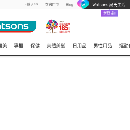
Watsons 屈氏生活
下載 APP
查詢門市
Blog
新登場!!
醫美
專櫃
保健
美體美髮
日用品
男性用品
運動