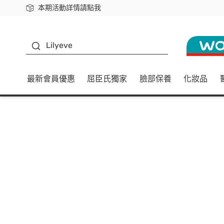
本期活動詳情請點我
下載app最高回饋$350
K beauty
Lilyeve
最新會員優惠
屈臣氏獨家
臉部保養
化妝品