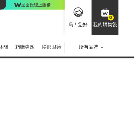
屈臣氏線上服務
0
嗨！您好
我的購物袋
休閒
箱購專區
隱形眼鏡
所有品牌