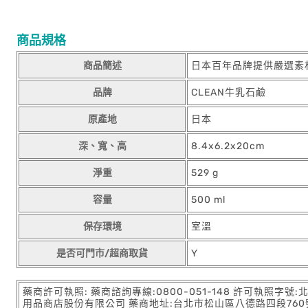
商品規格
商品簡述
日本百年品牌提供嚴選素
品牌
CLEAN牛乳石鹼
原產地
日本
深、寬、高
8.4x6.2x20cm
淨重
529 g
容量
500 ml
保存環境
室溫
是否可門市/超商取貨
Y
藥商許可執照: 藥商諮詢專線:0800-051-148 許可執照字號
用品商店股份有限公司 藥商地址:台北市松山區八德路四段760號11樓