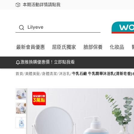
本期活動詳情請點我
下載app最高回饋$350
K beauty
Lilyeve
最新會員優惠
屈臣氏獨家
臉部保養
化妝品
激推換購優惠價！立即點我看
首頁
/
美體美髮
/
身體清潔
/
沐浴乳
/
牛乳石鹼 牛乳精華沐浴乳(清新皂香)5