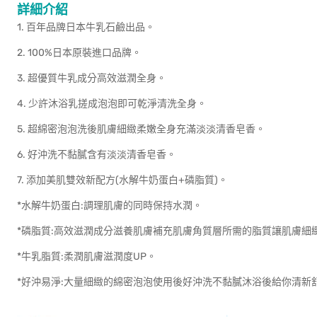
詳細介紹
1. 百年品牌日本牛乳石鹼­­出品。
2. 100%日本原裝進口品牌。
3. 超優質牛乳成分高效滋潤全身。
4. 少許沐浴乳搓成泡泡即可乾淨清洗全身。
5. 超綿密泡泡洗後肌膚細緻柔嫩全身充滿淡淡清香皂香。
6. 好沖洗不黏膩含有淡淡清香皂香。
7. 添加美肌雙效新配方(水解牛奶蛋白+磷脂質)。
*水解牛奶蛋白:調理肌膚的同時保持水潤。
*磷脂質:高效滋潤成分滋養肌膚補充肌膚角質層所需的脂質讓肌膚細
*牛乳脂質:柔潤肌膚滋潤度UP。
*好沖易淨:大量細緻的綿密泡泡使用後好沖洗不黏膩沐浴後給你清新