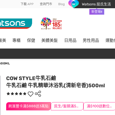
Watsons 屈氏生活
下載 APP
查詢門市
Blog
新登場!!
醫美
專櫃
保健
美體美髮
日用品
男性用品
運動
00ML
COW STYLE牛乳石鹼
牛乳石鹼 牛乳精華沐浴乳(清新皂香)500ml
刷滙豐卡滿$888送3萬點
民生/髮類滿$388送舒潔冰巾
滿$100送數位印花