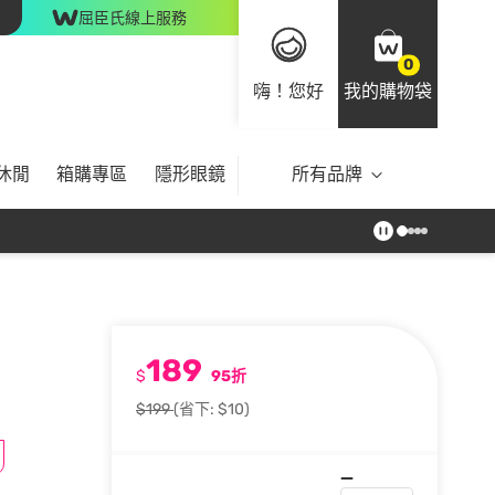
屈臣氏線上服務
0
嗨！您好
我的購物袋
休閒
箱購專區
隱形眼鏡
所有品牌
189
$
95折
$199
(省下: $10)