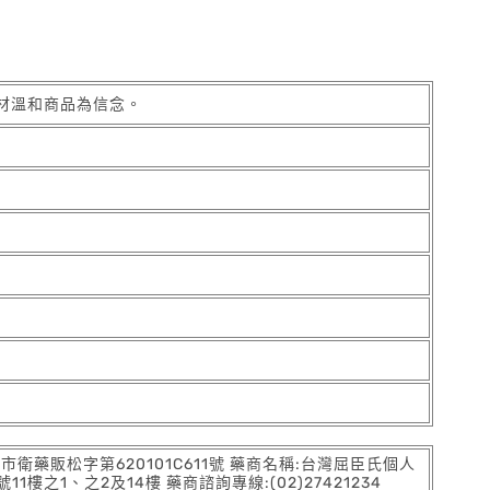
材溫和商品為信念。
:北市衛藥販松字第620101C611號 藥商名稱:台灣屈臣氏個人
之1、之2及14樓 藥商諮詢專線:(02)27421234