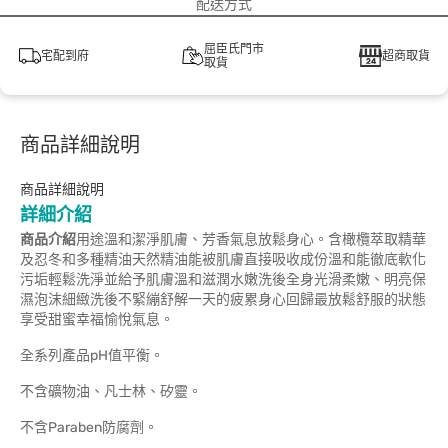
配送方式
屈臣氏門市
宅配到府
超商取貨
取貨
商品詳細說明
商品詳細說明
詳細介紹
商品介紹
用途溫和潔淨肌膚、芳香氣息放鬆身心。含橄欖萃取精華
及忍冬和多種精油天然精油能被肌膚直接吸收成份溫和能徹底軟化
污垢輕鬆洗淨並給予肌膚溫和滋潤水嫩洗後全身光滑柔嫩、明亮保
濕泡沫細緻洗後不緊繃舒解一天的疲累身心回歸最放鬆舒服的狀態
享受甜蜜幸福愉悅氣息。
全系列產品pH值平衡。
不含礦物油、凡士林、矽靈。
不含Paraben防腐劑。