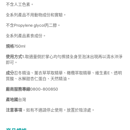
不含人工色素。
全系列產品不用動物成份和實驗。
不含Propylene glycol丙二醇。
全系列產品素食成份。
規格
750ml
使用方式
1.取適量倒於掌心均勻擦揉全身至泡沫出現再以清水沖淨
即可。
成分
忍冬精油、薰衣草萃取精華、橄欖萃取精華、維生素E、透明
質酸、水解甜杏仁蛋白、天然精油。
廠商服務專線
0800-800850
產地國
台灣
注意事項
‧如有不適請停止使用。放置於陰涼處。