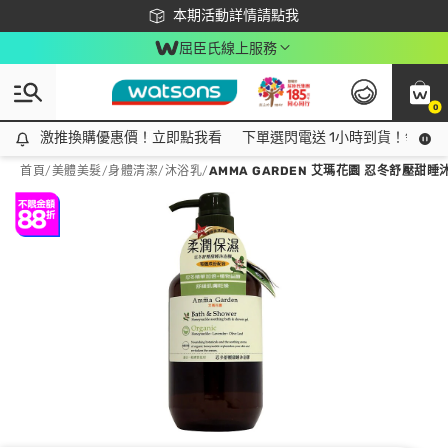
下載app最高回饋$350
本期活動詳情請點我
屈臣氏線上服務
0
激推換購優惠價！立即點我看
激推換購優惠價！立即點我看
下單選閃電送 1小時到貨！領神券
首頁
/
美體美髮
/
身體清潔
/
沐浴乳
/
AMMA GARDEN 艾瑪花園 忍冬舒壓甜睡