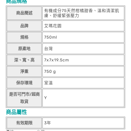
商品規格
有機成分75天然柑橘甜香、溫和清潔肌
商品簡述
膚、舒緩緊張壓力
品牌
艾瑪花園
規格
750ml
原產地
台灣
深、寬、高
7x7x19.5cm
淨重
750 g
保存環境
室溫
是否可門市/超商
Y
取貨
商品屬性
有效期限
3年