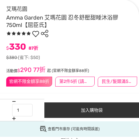
艾瑪花園
Amma Garden 艾瑪花園 忍冬舒壓甜睡沐浴膠
750ml【屈臣氏】
330
$
87折
$380
(省下: $50)
290
77折
$
起
(官網不限金額享88折)
活動價
官網不限金額享88折
第2件5折 (請任選2件商品)
民生/髮類滿$388送舒潔冰巾
加入購物袋
查看門市庫存 (可能有時間誤差)