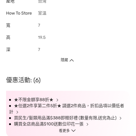
產地
台灣
How To Store
室溫
寬
7
高
19.5
深
7
隱藏
優惠活動: (6)
★不限金額享88折★
★任選2件享第二件5折★ 請選2件商品，折扣品項以價低者
計
買民生/髮類用品滿$388即贈好禮 (數量有限,送完為止)
購買全店商品滿$100送數位印花一張
看更多