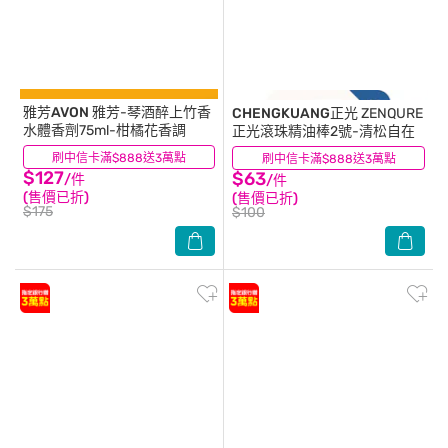
雅芳AVON
雅芳-琴酒醉上竹香
CHENGKUANG正光
ZENQURE
水體香劑75ml-柑橘花香調
正光滾珠精油棒2號-清松自在
刷中信卡滿$888送3萬點
(0)
刷中信卡滿$888送3萬點
(1)
$127
$63
/件
/件
(售價已折)
(售價已折)
$175
$100