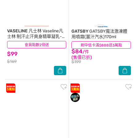
VASELINE 凡士林
Vaseline凡
GATSBY
GATSBY魔法激凍體
士林 制汗止汗爽身精華凝乳-勻
用噴霧(薑汁汽水)170ml
嫩彈亮30ml
會員點數2倍送
(1)
刷中信卡滿$888送3萬點
(4)
$84
/件
$99
(售價已折)
$169
$199