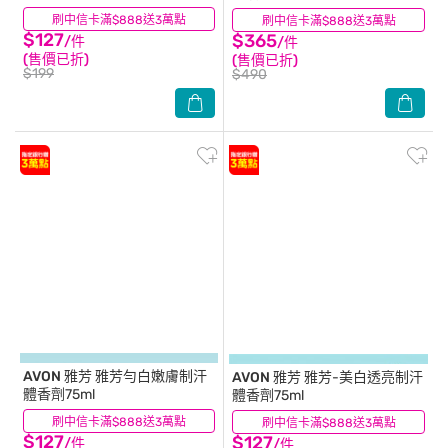
香100ml
刷中信卡滿$888送3萬點
(0)
刷中信卡滿$888送3萬點
(1)
$127
$365
/件
/件
(售價已折)
(售價已折)
$199
$490
AVON 雅芳
雅芳勻白嫩膚制汗
AVON 雅芳
雅芳-美白透亮制汗
體香劑75ml
體香劑75ml
刷中信卡滿$888送3萬點
(0)
刷中信卡滿$888送3萬點
(0)
$127
$127
/件
/件