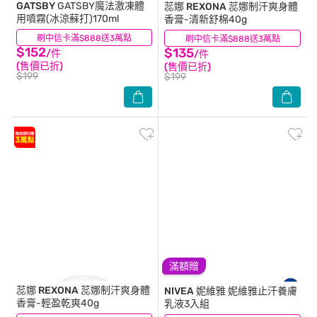
GATSBY
GATSBY魔法激凍體
蕊娜 REXONA
蕊娜制汗爽身體
用噴霧(冰涼蘇打)170ml
香膏-清新舒棉40g
刷中信卡滿$888送3萬點
(2)
刷中信卡滿$888送3萬點
(3)
$152
$135
/件
/件
(售價已折)
(售價已折)
$199
$199
滿額贈
蕊娜 REXONA
蕊娜制汗爽身體
NIVEA 妮維雅
妮維雅止汗養膚
香膏-輕盈乾爽40g
乳液3入組