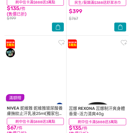
刷中信卡滿$888送3萬點
(2)
民生/髮類滿$388送舒潔冰巾
(2)
$135
/件
$399
(售價已折)
$199
$767
滿額贈
NIVEA 妮維雅
妮維雅玻尿酸養
蕊娜 REXONA
蕊娜制汗爽身體
膚撫紋止汗乳液25ml(獨家包
香膏-活力清爽40g
裝)
刷中信卡滿$888送3萬點
(1)
刷中信卡滿$888送3萬點
(1)
$67
$135
/件
/件