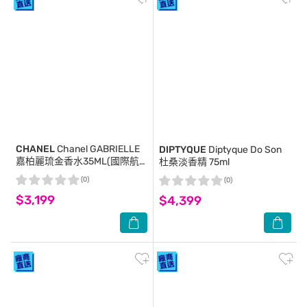
CHANEL
Chanel GABRIELLE
DIPTYQUE
Diptyque Do Son
嘉柏麗琉金香水35ML(國際航
杜桑淡香精 75ml
空版)
(0)
(0)
$3,199
$4,399