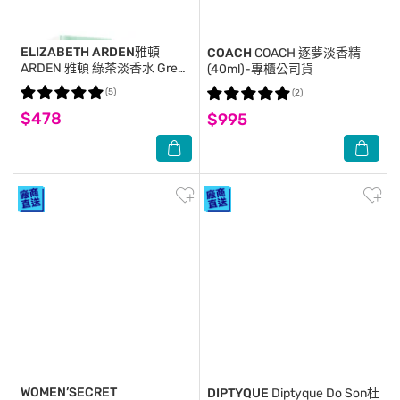
ELIZABETH ARDEN雅頓
COACH
COACH 逐夢淡香精
ARDEN 雅頓 綠茶淡香水 Green
(40ml)-專櫃公司貨
Tea(100ml) EDT-國際航空版
(5)
(2)
$478
$995
WOMEN’SECRET
DIPTYQUE
Diptyque Do Son杜