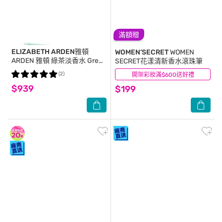
滿額贈
ELIZABETH ARDEN雅頓
WOMEN’SECRET
WOMEN
ARDEN 雅頓 綠茶淡香水 Green
SECRET花漾清新香水滾珠筆
Tea(100ml)X2 EDT-國際航空
(2)
開架彩妝滿$600送好禮
(1)
版
$939
$199