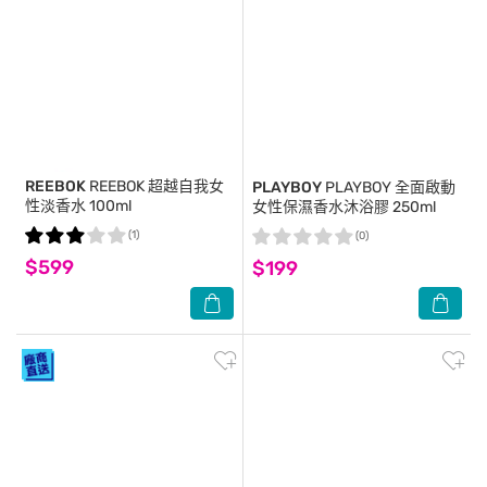
REEBOK
REEBOK 超越自我女
PLAYBOY
PLAYBOY 全面啟動
性淡香水 100ml
女性保濕香水沐浴膠 250ml
(1)
(0)
$599
$199