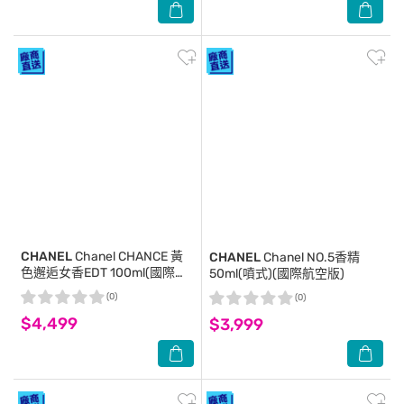
CHANEL
Chanel CHANCE 黃
CHANEL
Chanel NO.5香精
色邂逅女香EDT 100ml(國際航
50ml(噴式)(國際航空版)
空版)
(0)
(0)
$4,499
$3,999