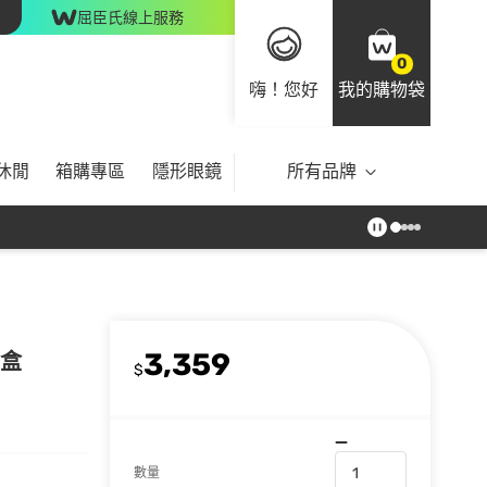
屈臣氏線上服務
0
嗨！您好
我的購物袋
休閒
箱購專區
隱形眼鏡
所有品牌
3,359
禮盒
$
數量