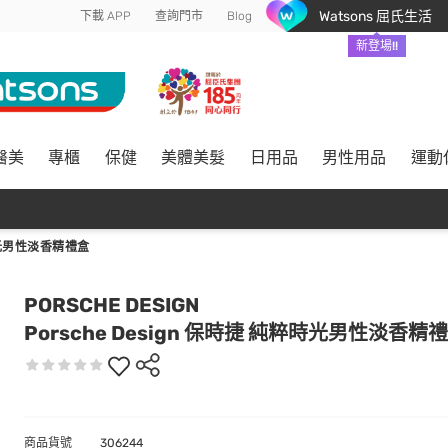
Watsons 屈氏生活
下載 APP
查詢門市
Blog
新登場!!
醫美
專櫃
保健
美體美髮
日用品
男性用品
運動
粹時光男性淡香精禮盒
PORSCHE DESIGN
Porsche Design 保時捷 純粹時光男性淡香精
商品貨號
306244