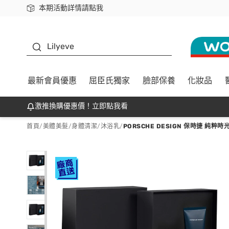
本期活動詳情請點我
下載app最高回饋$350
K beauty
Lilyeve
最新會員優惠
屈臣氏獨家
臉部保養
化妝品
激推換購優惠價！立即點我看
首頁
/
美體美髮
/
身體清潔
/
沐浴乳
/
PORSCHE DESIGN 保時捷 純