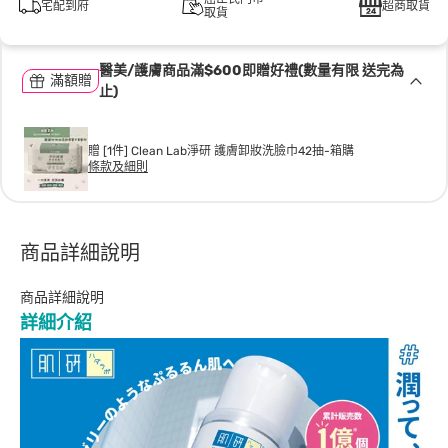
宅配到府
超商取貨
取貨
醫美/護膚商品滿$600即贈好禮(數量有限 送完為
滿額贈
止)
贈 [1件] Clean Lab淨研 護膚卸妝洗臉巾42抽-箱購
條款及細則
商品詳細說明
商品詳細說明
詳細介紹