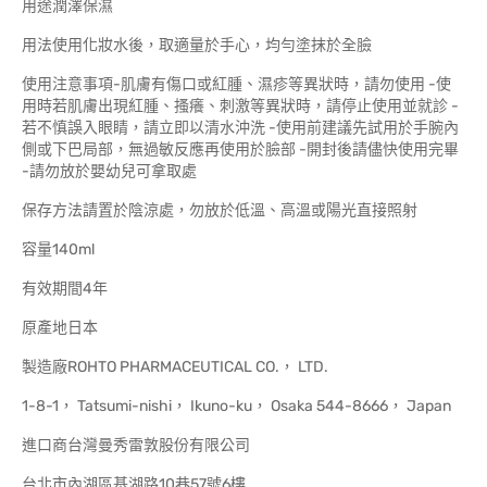
用途潤澤保濕
用法使用化妝水後，取適量於手心，均勻塗抹於全臉
使用注意事項-肌膚有傷口或紅腫、濕疹等異狀時，請勿使用 -使
用時若肌膚出現紅腫、搔癢、刺激等異狀時，請停止使用並就診 -
若不慎誤入眼睛，請立即以清水沖洗 -使用前建議先試用於手腕內
側或下巴局部，無過敏反應再使用於臉部 -開封後請儘快使用完畢
-請勿放於嬰幼兒可拿取處
保存方法請置於陰涼處，勿放於低溫、高溫或陽光直接照射
容量140ml
有效期間4年
原產地日本
製造廠ROHTO PHARMACEUTICAL CO.， LTD.
1-8-1， Tatsumi-nishi， Ikuno-ku， Osaka 544-8666， Japan
進口商台灣曼秀雷敦股份有限公司
台北市內湖區基湖路10巷57號6樓