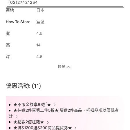
(02)27421234
產地
日本
How To Store
室溫
寬
4.5
高
14
深
4.5
隱藏
優惠活動: (11)
★不限金額享88折★
★任選2件享第二件5折★ 請選2件商品，折扣品項以價低者
計
★點數2倍狂飆★
★滿$1200送$200商品提貨券★