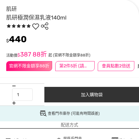
肌研
肌研極潤保濕乳液140ml
440
$
387
88折
$
起
(官網不限金額享88折)
活動價
官網不限金額享88折
第2件5折 (請任選2件商品)
會員點數2倍送
加入購物袋
查看門市庫存 (可能有時間誤差)
配送方式
屈臣氏門市