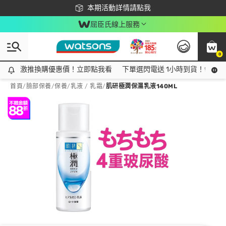
下載app最高回饋$350
本期活動詳情請點我
屈臣氏線上服務
0
激推換購優惠價！立即點我看
激推換購優惠價！立即點我看
下單選閃電送 1小時到貨！領神券
首頁
/
臉部保養
/
保養
/
乳液 / 乳霜
/
肌研極潤保濕乳液140ML