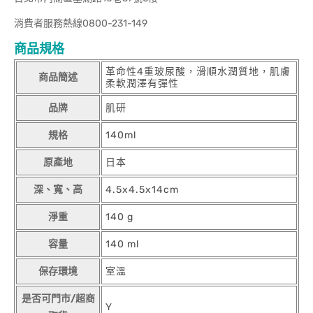
消費者服務熱線0800-231-149
商品規格
革命性4重玻尿酸，滑順水潤質地，肌膚
商品簡述
柔軟潤澤有彈性
品牌
肌研
規格
140ml
原產地
日本
深、寬、高
4.5x4.5x14cm
淨重
140 g
容量
140 ml
保存環境
室溫
是否可門市/超商
Y