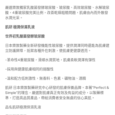
嚴選樂敦獨家乳酸菌發酵玻尿酸、玻尿酸、高效玻尿酸、水解玻尿
酸，4重玻尿酸完美比例，改善乾燥粗糙問題，肌膚由內而外散發
水潤光采。
肌研 極潤保濕乳液
世界初
乳酸菌發酵玻尿酸
日本樂敦製藥全新研發機能性玻尿酸，提供潤澤同時還能為肌膚建
立防護屏障，抵禦各種外在刺激，使肌膚更健康透亮。
-革命性4重玻尿酸，滑順水潤質地，肌膚柔軟潤澤有彈性
-採用與健康肌膚相同的弱酸性
-溫和配方低刺激性，無香料、色素、礦物油、酒精
肌研 日本樂敦製藥研究中心研發的肌膚保養品牌。本著”Perfect &
Simple”的理念，嚴選對肌膚真正有效及有益的成分，以製藥標
準，打造高品質產品，帶給消費者安全無虞的信心美肌。
品名肌研極潤保濕乳液