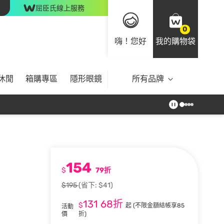
屈臣氏線上服務
0
嗨！您好
我的購物袋
休閒
箱購專區
隱形眼鏡
所有品牌
154
$
79折
$195
(省下: $41)
131
68折
$
起
(不限金額結帳享85
活動
價
折)