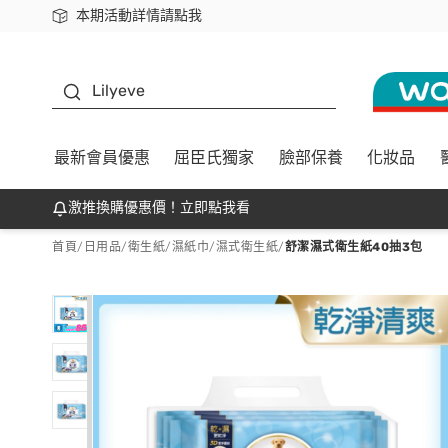
本期活動詳情請點我
下載app最高回饋$350
K beauty
Lilyeve
最新會員優惠
屈臣氏獨家
臉部保養
化妝品
激推換購優惠價！立即點我看
首頁
/
日用品
/
衛生紙
/
濕紙巾/濕式衛生紙
/
舒潔濕式衛生紙40抽3包