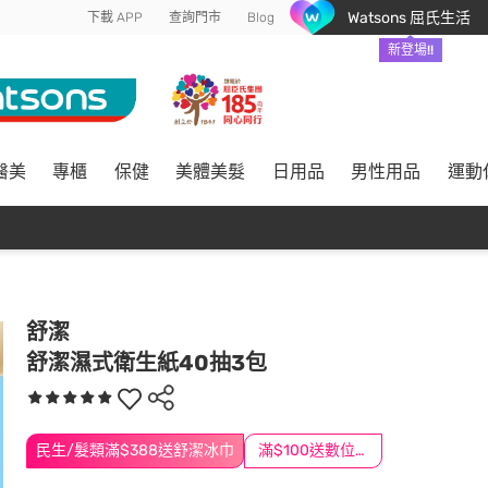
Watsons 屈氏生活
下載 APP
查詢門市
Blog
新登場!!
醫美
專櫃
保健
美體美髮
日用品
男性用品
運動
舒潔
舒潔濕式衛生紙40抽3包
民生/髮類滿$388送舒潔冰巾
滿$100送數位印花