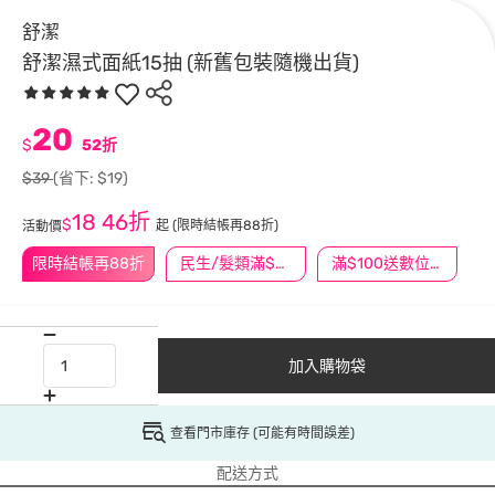
舒潔
舒潔濕式面紙15抽 (新舊包裝隨機出貨)
20
$
52折
$39
(省下: $19)
18
46折
$
起
(限時結帳再88折)
活動價
限時結帳再88折
民生/髮類滿$388送舒潔冰巾
滿$100送數位印花
加入購物袋
查看門市庫存 (可能有時間誤差)
配送方式