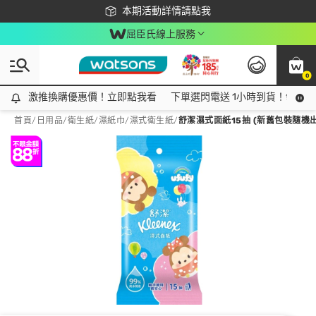
下載app最高回饋$350
本期活動詳情請點我
屈臣氏線上服務
0
激推換購優惠價！立即點我看
激推換購優惠價！立即點我看
下單選閃電送 1小時到貨！領神券
首頁
/
日用品
/
衛生紙
/
濕紙巾/濕式衛生紙
/
舒潔濕式面紙15抽 (新舊包裝隨機出