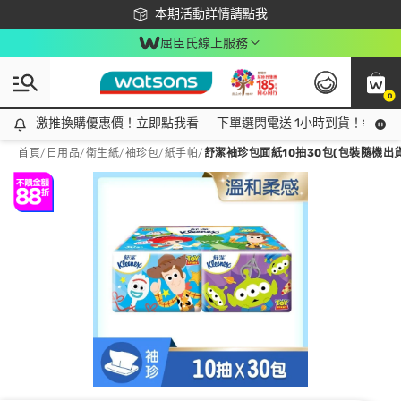
下載app最高回饋$350
本期活動詳情請點我
屈臣氏線上服務
0
激推換購優惠價！立即點我看
激推換購優惠價！立即點我看
下單選閃電送 1小時到貨！領神券
首頁
/
日用品
/
衛生紙
/
袖珍包/紙手帕
/
舒潔袖珍包面紙10抽30包(包裝隨機出貨