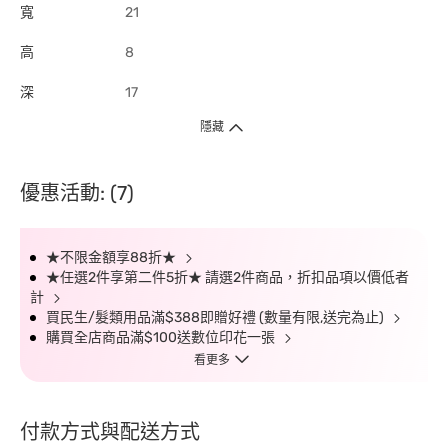
寬
21
高
8
深
17
隱藏
優惠活動: (7)
★不限金額享88折★
★任選2件享第二件5折★ 請選2件商品，折扣品項以價低者
計
買民生/髮類用品滿$388即贈好禮 (數量有限,送完為止)
購買全店商品滿$100送數位印花一張
看更多
付款方式與配送方式