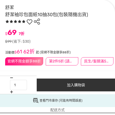
舒潔
舒潔袖珍包面紙10抽30包(包裝隨機出貨)
69
$
7折
$99
(省下: $30)
61
62折
$
起
(官網不限金額享88折)
活動價
官網不限金額享88折
第2件5折 (請任選2件商品)
民生/髮類滿$388送舒潔冰巾
加入購物袋
查看門市庫存 (可能有時間誤差)
配送方式