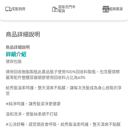
屈臣氏門市
宅配到府
超商取貨
取貨
商品詳細說明
商品詳細說明
詳細介紹
環保包裝
環保回收樹脂製瓶此產品瓶子使用100%回收料製瓶，包含壓頭標
籤等配件整體容器塑膠使用回收料占比為63%
給秀髮溫柔呵護，整天清爽不黏膩，讓每次洗髮成為身心放鬆的享
受
#純淨呵護，讓秀髮潔淨更健康
溫和洗淨，使髮絲柔順不打結
#沁涼舒暢，感受頭皮會呼吸，給秀髮溫柔呵護，整天清爽不黏膩