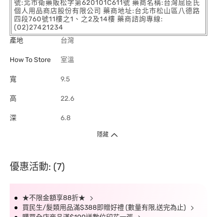
號:北市衛藥販松字第620101C611號 藥商名稱:台灣屈臣氏
個人用品商店股份有限公司 藥商地址:台北市松山區八德路
四段760號11樓之1、之2及14樓 藥商諮詢專線:
(02)27421234
產地
台灣
How To Store
室溫
寬
9.5
高
22.6
深
6.8
隱藏
優惠活動: (7)
★不限金額享88折★
買民生/髮類用品滿$388即贈好禮 (數量有限,送完為止)