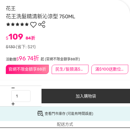
花王
花王洗髮精清新沁涼型 750ML
109
$
84折
$130
(省下: $21)
96
74折
$
起
(官網不限金額享88折)
活動價
官網不限金額享88折
民生/髮類滿$388送舒潔冰巾
滿$100送數位印花
加入購物袋
查看門市庫存 (可能有時間誤差)
配送方式