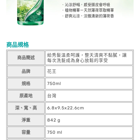
商品規格
給秀髮溫柔呵護，整天清爽不黏膩，讓
商品簡述
每次洗髮成為身心放鬆的享受
品牌
花王
規格
750ml
原產地
台灣
深、寬、高
6.8x9.5x22.6cm
淨重
842 g
容量
750 ml