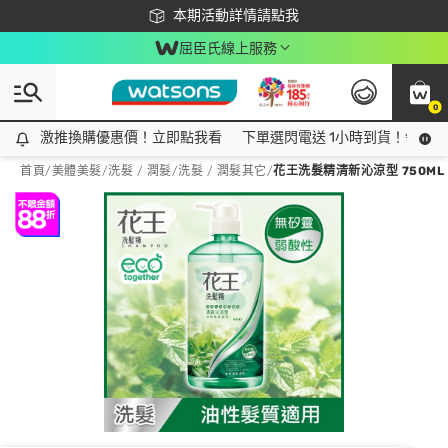
下載app最高回饋$350
本期活動詳情請點我
屈臣氏線上服務
0
激推換購優惠價！立即點我看
激推換購優惠價！立即點我看
下單選閃電送 1小時到貨！領神券
首頁
/
美體美髮
/
洗髮 / 潤髮
/
洗髮 / 潤髮其它
/
花王洗髮精清新沁涼型 750ML