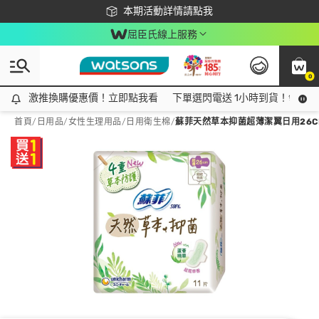
下載app最高回饋$350
本期活動詳情請點我
屈臣氏線上服務
0
激推換購優惠價！立即點我看
激推換購優惠價！立即點我看
下單選閃電送 1小時到貨！領神券
首頁
/
日用品
/
女性生理用品
/
日用衛生棉
/
蘇菲天然草本抑菌超薄潔翼日用26CM