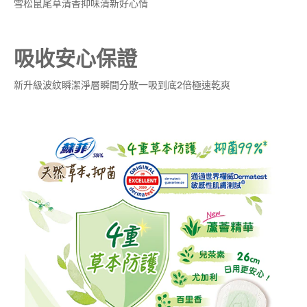
雪松鼠尾草清香抑味清新好心情
吸收安心保證
新升級波紋瞬潔淨層瞬間分散一吸到底2倍極速乾爽