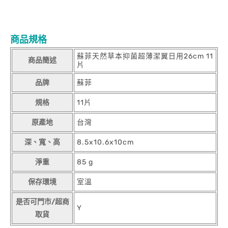
商品規格
蘇菲天然草本抑菌超薄潔翼日用26cm 11
商品簡述
片
品牌
蘇菲
規格
11片
原產地
台灣
深、寬、高
8.5x10.6x10cm
淨重
85 g
保存環境
室溫
是否可門市/超商
Y
取貨