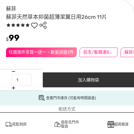
蘇菲
蘇菲天然草本抑菌超薄潔翼日用26cm 11片
99
$
任選兩件享買一送一，數量請選2件
民生/髮類滿$388送舒潔冰巾
加入購物袋
查看門市庫存 (可能有時間誤差)
配送方式
屈臣氏門市
宅配到府
超商取貨
取貨