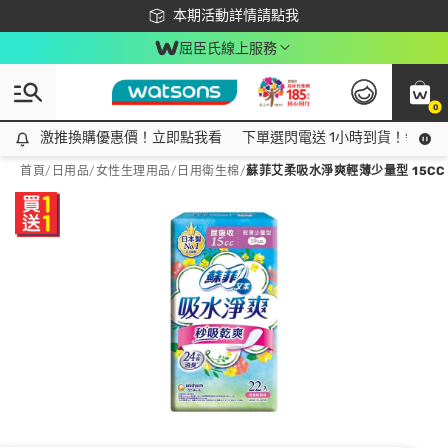
下載app最高回饋$350
本期活動詳情請點我
屈臣氏線上服務
0
激推換購優惠價！立即點我看
激推換購優惠價！立即點我看
下單選閃電送 1小時到貨！領神券
首頁
/
日用品
/
女性生理用品
/
日用衛生棉
/
蘇菲艾柔吸水淨爽輕薄少量型 15CC 