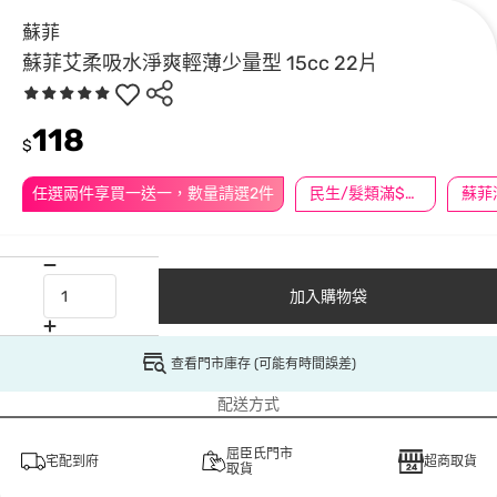
蘇菲
蘇菲艾柔吸水淨爽輕薄少量型 15cc 22片
118
$
任選兩件享買一送一，數量請選2件
民生/髮類滿$388送舒潔冰巾
加入購物袋
查看門市庫存 (可能有時間誤差)
配送方式
屈臣氏門市
宅配到府
超商取貨
取貨