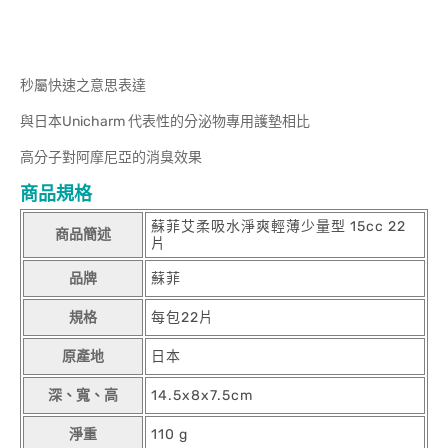
秒屬快速之意思表達
與日本Unicharm 代表性的分泌物專用護墊相比
高分子對阿摩尼亞的消臭效果
商品規格
蘇菲艾柔吸水淨爽輕薄少量型 15cc 22
商品簡述
片
品牌
蘇菲
規格
每包22片
原產地
日本
深、寬、高
14.5x8x7.5cm
淨重
110 g