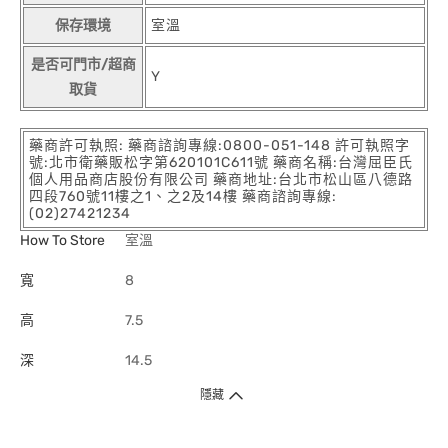
保存環境
室溫
是否可門市/超商
Y
取貨
藥商許可執照: 藥商諮詢專線:0800-051-148 許可執照字
號:北市衛藥販松字第620101C611號 藥商名稱:台灣屈臣氏
個人用品商店股份有限公司 藥商地址:台北市松山區八德路
四段760號11樓之1、之2及14樓 藥商諮詢專線:
(02)27421234
How To Store
室溫
寬
8
高
7.5
深
14.5
隱藏