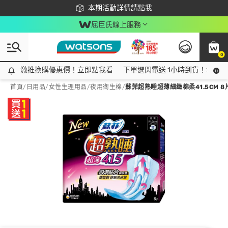
下載app最高回饋$350
本期活動詳情請點我
屈臣氏線上服務
0
激推換購優惠價！立即點我看
激推換購優惠價！立即點我看
下單選閃電送 1小時到貨！領神券
首頁
/
日用品
/
女性生理用品
/
夜用衛生棉
/
蘇菲超熟睡超薄細緻棉柔41.5CM 8