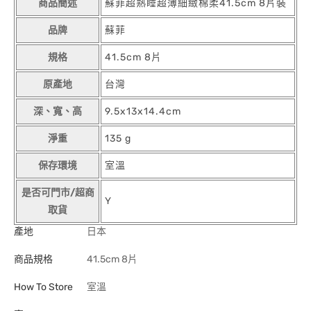
商品簡述
蘇菲超熟睡超薄細緻棉柔41.5cm 8片裝
品牌
蘇菲
規格
41.5cm 8片
原產地
台灣
深、寬、高
9.5x13x14.4cm
淨重
135 g
保存環境
室溫
是否可門市/超商
Y
取貨
產地
日本
商品規格
41.5cm 8片
How To Store
室溫