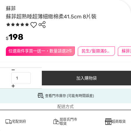
蘇菲
蘇菲超熟睡超薄細緻棉柔41.5cm 8片裝
198
$
任選兩件享買一送一，數量請選2件
民生/髮類滿$388送舒潔冰巾
加入購物袋
查看門市庫存 (可能有時間誤差)
配送方式
屈臣氏門市
宅配到府
超商取貨
取貨