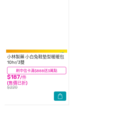
小林製藥
小白兔鞋墊型暖暖包
10hr/3雙
刷中信卡滿$888送3萬點
(11)
$187
/件
(售價已折)
$220