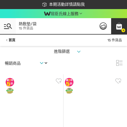
下載app最高回饋$350
本期活動詳情請點我
屈臣氏線上服務
熱敷墊/袋
15 件貨品
0
首頁
15 件貨品
進階篩選