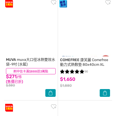
MUVA
muva大口徑冰熱雙效水
COMEFREE 康芙麗
Comefree
袋-9吋 (水藍)
動力式熱敷墊 80x40cm XL
刷中信卡滿$888送3萬點
(0)
(6)
$271
/件
$1,650
(售價已折)
$380
$1,880