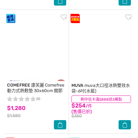
COMEFREE 康芙麗
Comefree
MUVA
muva大口徑冰熱雙效水
動力式熱敷墊 30x60cm 關節
袋-6吋(水藍)
(0)
刷中信卡滿$888送3萬點
(0)
$254
/件
$1,280
(售價已折)
$1,580
$350