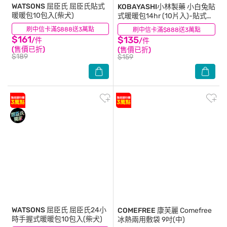
WATSONS 屈臣氏
屈臣氏貼式
KOBAYASHI小林製藥
小白兔貼
暖暖包10包入(柴犬)
式暖暖包14hr (10片入)-貼式設
計
刷中信卡滿$888送3萬點
(21)
刷中信卡滿$888送3萬點
(42)
$161
$135
/件
/件
(售價已折)
(售價已折)
$189
$159
WATSONS 屈臣氏
屈臣氏24小
COMEFREE 康芙麗
Comefree
時手握式暖暖包10包入(柴犬)
冰熱兩用敷袋 9吋(中)