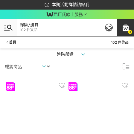
下載app最高回饋$350
本期活動詳情請點我
屈臣氏線上服務
護腕/護具
102 件貨品
0
首頁
102 件貨品
進階篩選