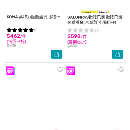
KOWA
萬特力肢體護具-膝部M
SALONPAS撒隆巴斯
撒隆巴斯
肢體護具(未滅菌)小腿用-M
(1)
(0)
$462
$598
/件
/件
(售價已折)
(售價已折)
$525
$680