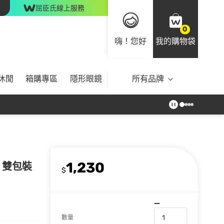
屈臣氏線上服務
0
嗨！您好
我的購物袋
休閒
箱購專區
隱形眼鏡
所有品牌
1,230
 雙包裝
$
數量