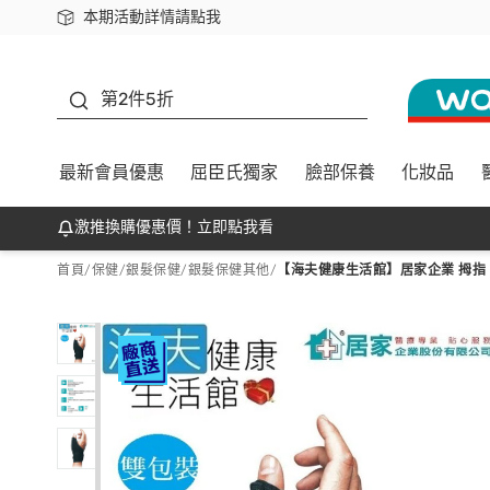
本期活動詳情請點我
下載app最高回饋$350
善存
第2件5折
最新會員優惠
屈臣氏獨家
臉部保養
化妝品
激推換購優惠價！立即點我看
首頁
/
保健
/
銀髮保健
/
銀髮保健其他
/
【海夫健康生活館】居家企業 拇指 固