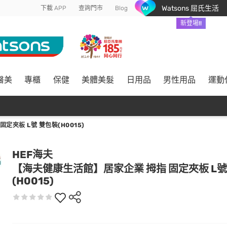
Watsons 屈氏生活
下載 APP
查詢門市
Blog
新登場!!
醫美
專櫃
保健
美體美髮
日用品
男性用品
運動
定夾板 L號 雙包裝(H0015)
HEF海夫
【海夫健康生活館】居家企業 拇指 固定夾板 L號
(H0015)