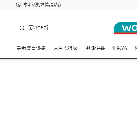
本期活動詳情請點我
下載app最高回饋$350
善存
第2件5折
最新會員優惠
屈臣氏獨家
臉部保養
化妝品