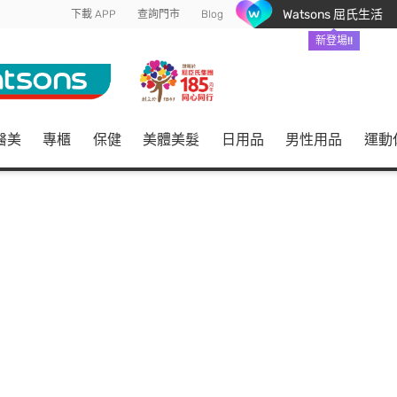
Watsons 屈氏生活
下載 APP
查詢門市
Blog
新登場!!
醫美
專櫃
保健
美體美髮
日用品
男性用品
運動