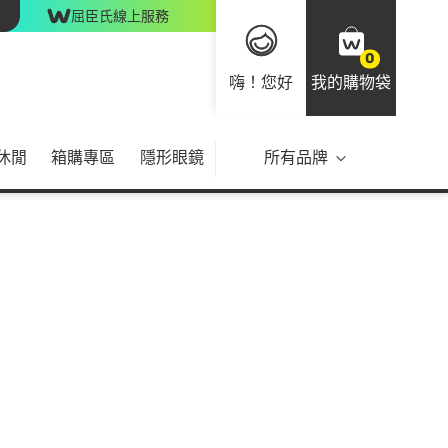
屈臣氏線上服務
0
嗨！您好
我的購物袋
休閒
箱購專區
隱形眼鏡
所有品牌