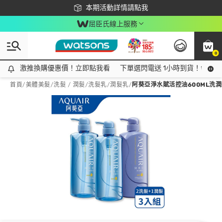
下載app最高回饋$350
本期活動詳情請點我
屈臣氏線上服務
0
激推換購優惠價！立即點我看
激推換購優惠價！立即點我看
下單選閃電送 1小時到貨！領神券
首頁
/
美體美髮
/
洗髮 / 潤髮
/
洗髮乳/潤髮乳
/
阿葵亞淨水賦活控油600ML洗潤組