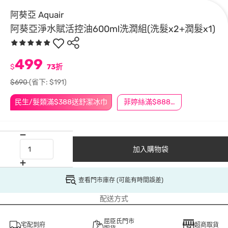
阿葵亞 Aquair
阿葵亞淨水賦活控油600ml洗潤組(洗髮x2+潤髮x1)
499
$
73折
$690
(省下: $191)
民生/髮類滿$388送舒潔冰巾
菲婷絲滿$888折$88
加入購物袋
查看門市庫存 (可能有時間誤差)
配送方式
屈臣氏門市
宅配到府
超商取貨