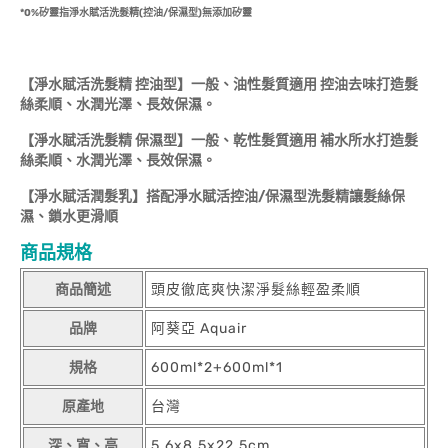
*0%矽靈指淨水賦活洗髮精
(
控油
/
保濕型
)
無添加矽靈
【淨水賦活洗髮精
控油型】一般、油性髮質適用
控油去味打造髮
絲柔順、水潤光澤、長效保濕。
【淨水賦活洗髮精
保濕型】一般、乾性髮質適用
補水所水打造髮
絲柔順、水潤光澤、長效保濕。
【淨水賦活潤髮乳】搭配淨水賦活控油/
保濕型洗髮精讓髮絲保
濕、鎖水更滑順
商品規格
商品簡述
頭皮徹底爽快潔淨髮絲輕盈柔順
品牌
阿葵亞 Aquair
規格
600ml*2+600ml*1
原產地
台灣
深、寬、高
5.6x8.5x22.5cm