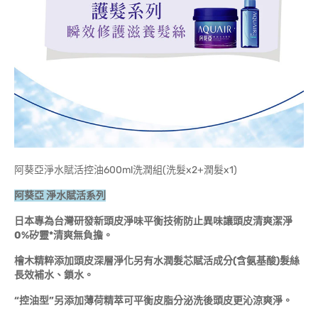
阿葵亞淨水賦活控油600ml洗潤組(洗髮x2+潤髮x1)
阿葵亞
淨水賦活系列
日本專為台灣研發新頭皮淨味平衡技術防止異味讓頭皮清爽潔淨
0%
矽靈
*
清爽無負擔。
檜木精粹添加頭皮深層淨化另有水潤髮芯賦活成分
(
含氨基酸
)
髮絲
長效補水、鎖水。
“
控油型
”
另添加薄荷精萃可平衡皮脂分泌洗後頭皮更沁涼爽淨。