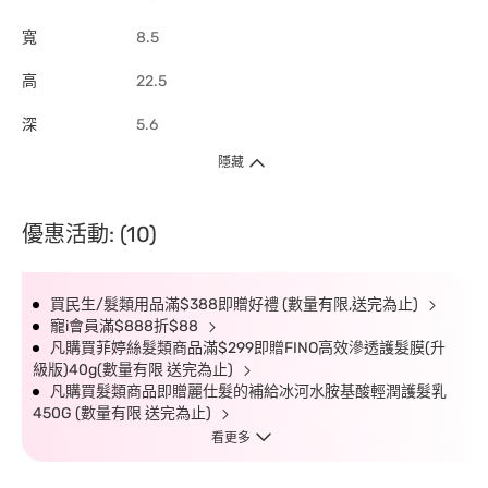
寬
8.5
高
22.5
深
5.6
隱藏
優惠活動: (10)
買民生/髮類用品滿$388即贈好禮 (數量有限,送完為止)
寵i會員滿$888折$88
凡購買菲婷絲髮類商品滿$299即贈FINO高效滲透護髮膜(升
級版)40g(數量有限 送完為止)
凡購買髮類商品即贈麗仕髮的補給冰河水胺基酸輕潤護髮乳
450G (數量有限 送完為止)
看更多