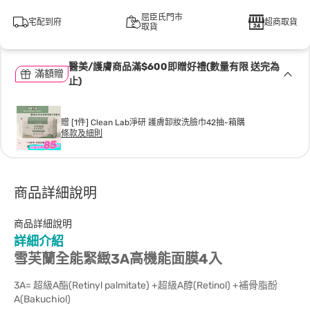
屈臣氏門市
宅配到府
超商取貨
取貨
醫美/護膚商品滿$600即贈好禮(數量有限 送完為
滿額贈
止)
贈 [1件] Clean Lab淨研 護膚卸妝洗臉巾42抽-箱購
條款及細則
商品詳細說明
商品詳細說明
詳細介紹
雪芙蘭全能緊緻3A高機能面膜4入
3A= 超級A酯(Retinyl palmitate) +超級A醇(Retinol) +補骨脂酚
A(Bakuchiol)