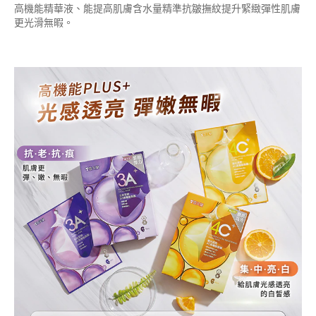
高機能精華液、能提高肌膚含水量精準抗皺撫紋提升緊緻彈性肌膚
更光滑無暇。