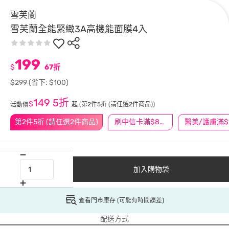
雪芙蘭
雪芙蘭全能緊緻3A高機能面膜4入
199
$
67折
$299
(省下: $100)
149
5折
$
起
(第2件5折 (請任選2件商品))
活動價
第2件5折 (請任選2件商品)
刷中信卡滿$888送3萬點
加入購物袋
查看門市庫存 (可能有時間誤差)
配送方式