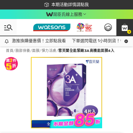
下載app最高回饋$350
本期活動詳情請點我
屈臣氏線上服務
0
激推換購優惠價！立即點我看
激推換購優惠價！立即點我看
下單選閃電送 1小時到貨！領神券
首頁
/
臉部保養
/
面膜
/
彈力活膚
/
雪芙蘭全能緊緻3A高機能面膜4入