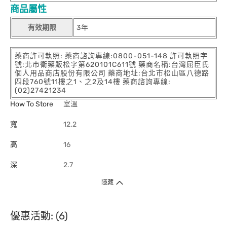
商品屬性
有效期限
3年
藥商許可執照: 藥商諮詢專線:0800-051-148 許可執照字
號:北市衛藥販松字第620101C611號 藥商名稱:台灣屈臣氏
個人用品商店股份有限公司 藥商地址:台北市松山區八德路
四段760號11樓之1、之2及14樓 藥商諮詢專線:
(02)27421234
How To Store
室溫
寬
12.2
高
16
深
2.7
隱藏
優惠活動: (6)