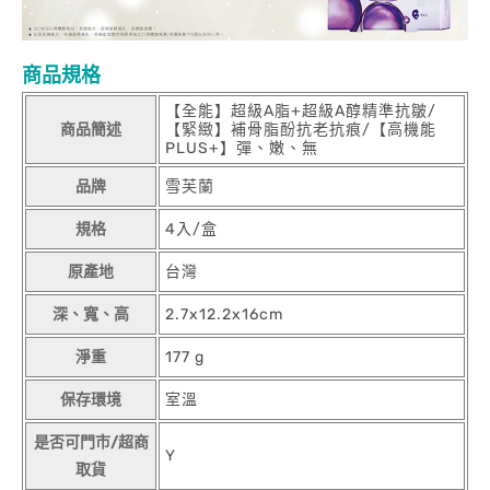
商品規格
【全能】超級A脂+超級A醇精準抗皺/
商品簡述
【緊緻】補骨脂酚抗老抗痕/【高機能
PLUS+】彈、嫩、無
品牌
雪芙蘭
規格
4入/盒
原產地
台灣
深、寬、高
2.7x12.2x16cm
淨重
177 g
保存環境
室溫
是否可門市/超商
Y
取貨