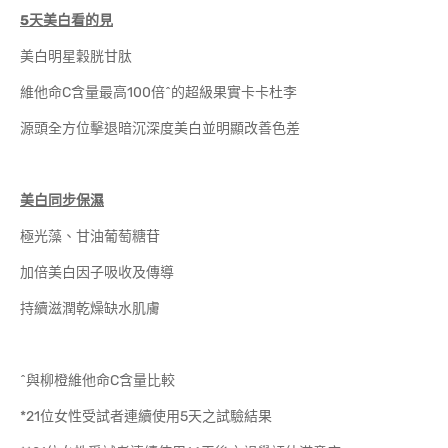
5
天美白看的見
美白明星穀胱甘肽
維他命C含量最高100倍^的超級果實卡卡杜李
源頭全方位擊退暗沉深度美白並明顯改善色差
美白同步保濕
極光藻、甘油葡萄糖苷
加倍美白因子吸收及傳導
持續滋潤乾燥缺水肌膚
^與柳橙維他命C含量比較
*21位女性受試者連續使用5天之試驗結果