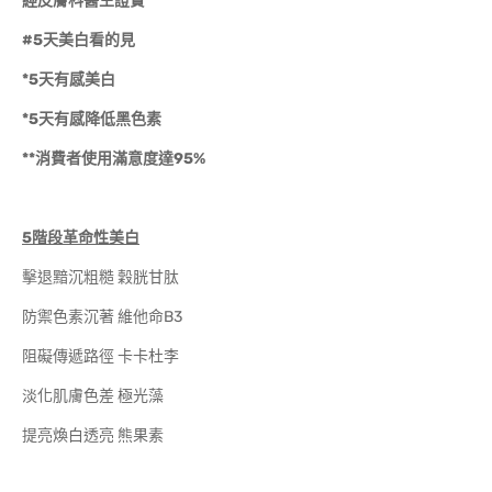
經皮膚科醫生證實
#5
天美白看的見
*5
天有感美白
*5
天有感降低黑色素
**
消費者使用滿意度達
95%
5
階段革命性美白
擊退黯沉粗糙 穀胱甘肽
防禦色素沉著 維他命B3
阻礙傳遞路徑 卡卡杜李
淡化肌膚色差 極光藻
提亮煥白透亮 熊果素