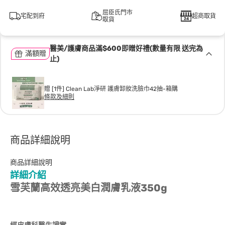
屈臣氏門市
宅配到府
超商取貨
取貨
醫美/護膚商品滿$600即贈好禮(數量有限 送完為
滿額贈
止)
贈 [1件] Clean Lab淨研 護膚卸妝洗臉巾42抽-箱購
條款及細則
商品詳細說明
商品詳細說明
詳細介紹
雪芙蘭
高效透亮美白潤膚乳液
350g