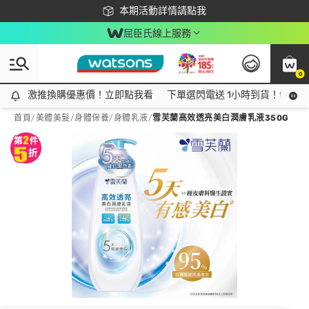
下載app最高回饋$350
本期活動詳情請點我
屈臣氏線上服務
0
激推換購優惠價！立即點我看
激推換購優惠價！立即點我看
下單選閃電送 1小時到貨！領神券
首頁
/
美體美髮
/
身體保養
/
身體乳液
/
雪芙蘭高效透亮美白潤膚乳液350G