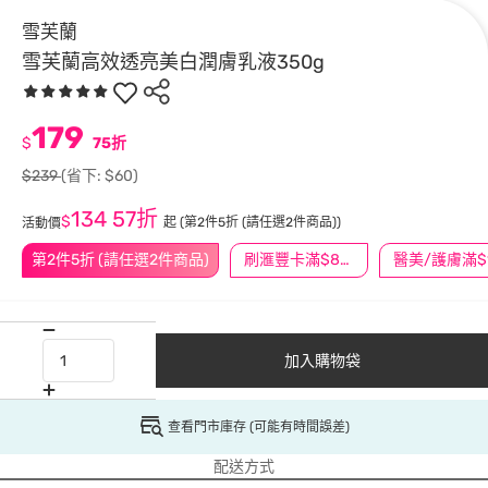
雪芙蘭
雪芙蘭高效透亮美白潤膚乳液350g
179
$
75折
$239
(省下: $60)
134
57折
$
起
(第2件5折 (請任選2件商品))
活動價
第2件5折 (請任選2件商品)
刷滙豐卡滿$888送3萬點
加入購物袋
查看門市庫存 (可能有時間誤差)
配送方式