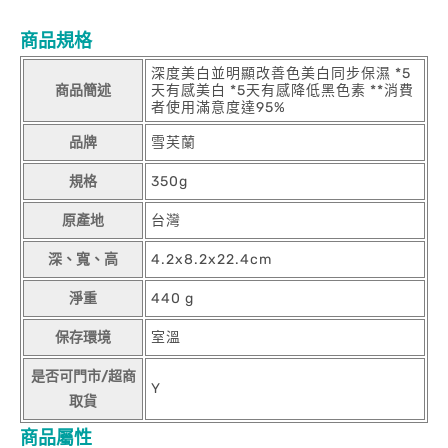
商品規格
深度美白並明顯改善色美白同步保濕 *5
商品簡述
天有感美白 *5天有感降低黑色素 **消費
者使用滿意度達95%
品牌
雪芙蘭
規格
350g
原產地
台灣
深、寬、高
4.2x8.2x22.4cm
淨重
440 g
保存環境
室溫
是否可門市/超商
Y
取貨
商品屬性