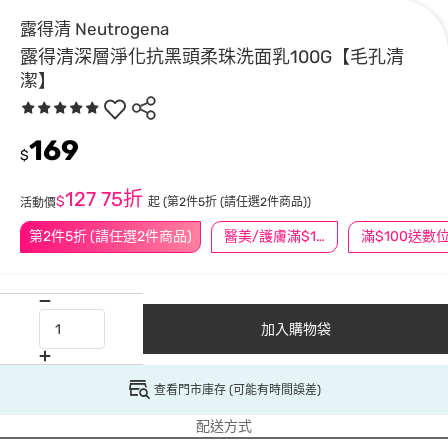
露得清 Neutrogena
露得清深層淨化抗黑頭柔珠洗面乳100G【毛孔清
潔】
169
$
127
75折
$
起
(第2件5折 (請任選2件商品))
活動價
第2件5折 (請任選2件商品)
醫美/護膚滿$1200送$200
加入購物袋
查看門市庫存 (可能有時間誤差)
配送方式