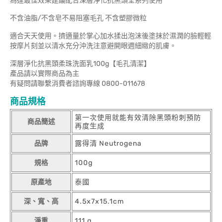
為達最佳效果建議配合深層淨化抗黑頭全系列使用
不含油脂/不含皂不易阻塞毛孔 不含塑膠微粒
適合天天使用。擠適量於掌心加水揉出泡沫後塗抹於濕潤的臉輕輕
按摩片刻並以清水充分沖洗注意避開眼週細緻的肌膚。
深層淨化抗黑頭柔珠洗面乳100g【毛孔清潔】
產品請以實際商品為主
有疑問請聯繫消費者諮詢專線 0800-011678
商品規格
第一次使用就能有效清除黑頭粉刺預防
商品簡述
再度生成
品牌
露得清 Neutrogena
規格
100g
原產地
泰國
深、寬、高
4.5x7x15.1cm
淨重
111 g