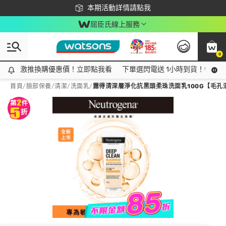
下載app最高回饋$350
本期活動詳情請點我
屈臣氏線上服務
0
激推換購優惠價！立即點我看
激推換購優惠價！立即點我看
下單選閃電送 1小時到貨！領神券
首頁
/
臉部保養
/
清潔
/
洗面乳
/
露得清深層淨化抗黑頭柔珠洗面乳100G【毛孔