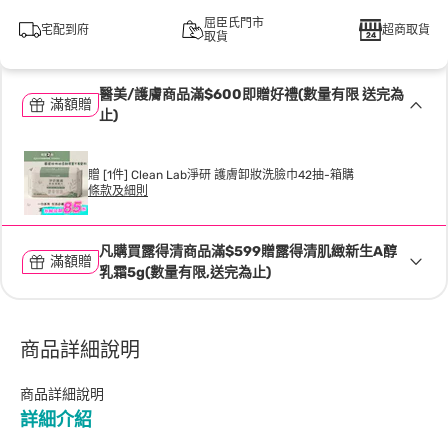
屈臣氏門市
宅配到府
超商取貨
取貨
醫美/護膚商品滿$600即贈好禮(數量有限 送完為
滿額贈
止)
贈 [1件] Clean Lab淨研 護膚卸妝洗臉巾42抽-箱購
條款及細則
凡購買露得清商品滿$599贈露得清肌緻新生A醇
滿額贈
乳霜5g(數量有限,送完為止)
商品詳細說明
商品詳細說明
詳細介紹