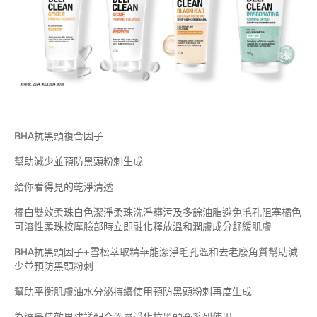
BHA抗黑頭複合因子
幫助減少並預防黑頭粉刺生成
給你看得見的乾淨清透
橘白雙效柔珠白色潔淨柔珠洗淨髒污及多餘油脂避免毛孔阻塞橘色
可溶性柔珠按摩臉部時立即融化釋放溫和潤膚成分舒緩肌膚
BHA抗黑頭因子+雪松萃取精華能潔淨毛孔溫和去老廢角質幫助減
少並預防黑頭粉刺
幫助平衡肌膚油水分泌持續使用預防黑頭粉刺再度生成