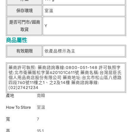
保存環境
室溫
是否可門市/超商
Y
取貨
商品屬性
有效期限
依產品標示為主
藥商許可執照: 藥商諮詢專線:0800-051-148 許可執照字
號:北市衛藥販松字第620101C611號 藥商名稱:台灣屈臣氏
個人用品商店股份有限公司 藥商地址:台北市松山區八德路
四段760號11樓之1、之2及14樓 藥商諮詢專線:
(02)27421234
產地
南韓
How To Store
室溫
寬
7
高
15.1