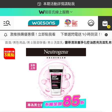
下載app最高回饋$350
本期活動詳情請點我
屈臣氏線上服務
0
激推換購優惠價！立即點我看
激推換購優惠價！立即點我看
下單選閃電送 1小時到貨！領神券
首頁
/
男性用品
/
男士臉部保養
/
男士洗面乳
/
露得清深層淨化控油透亮洗面乳男士