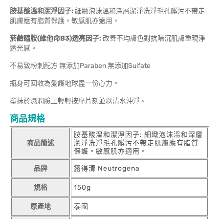
胺基酸溫和潔淨因子:
細緻泡沫溫和深層潔淨洗淨毛孔髒污不帶走
肌膚應有脂質保護。敏感肌亦適用。
菸鹼醯胺(維他命B3)透亮因子:
改善不均膚色對抗暗沉肌膚重現淨
透光感。
不易致粉刺配方 無添加Paraben 無添加Sulfate
瓶身可回收為愛護地球盡一份心力。
塗抹於濕潤臉上輕輕按摩片刻並以清水沖淨。
商品規格
胺基酸溫和潔淨因子: 細緻泡沫溫和深層
商品簡述
潔淨洗淨毛孔髒污不帶走肌膚應有脂質
保護。敏感肌亦適用。
品牌
露得清 Neutrogena
規格
150g
原產地
泰國