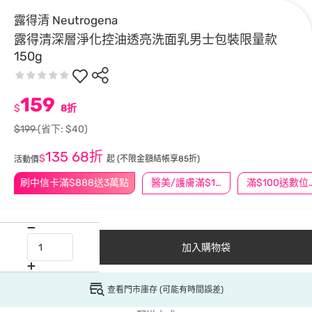
露得清 Neutrogena
露得清深層淨化控油透亮洗面乳男士包裝限量款
150g
159
$
8折
$199
(省下: $40)
135
68折
$
起
(不限金額結帳享85折)
活動價
刷中信卡滿$888送3萬點
醫美/護膚滿$1200送$200
滿$100
加入購物袋
查看門市庫存 (可能有時間誤差)