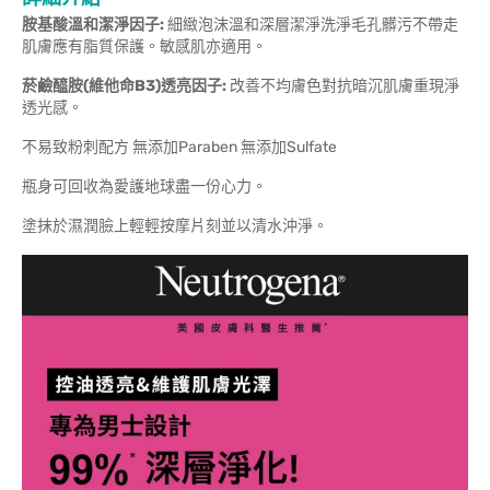
胺基酸溫和潔淨因子:
細緻泡沫溫和深層潔淨洗淨毛孔髒污不帶走
肌膚應有脂質保護。敏感肌亦適用。
菸鹼醯胺(維他命B3)透亮因子:
改善不均膚色對抗暗沉肌膚重現淨
透光感。
不易致粉刺配方 無添加Paraben 無添加Sulfate
瓶身可回收為愛護地球盡一份心力。
塗抹於濕潤臉上輕輕按摩片刻並以清水沖淨。