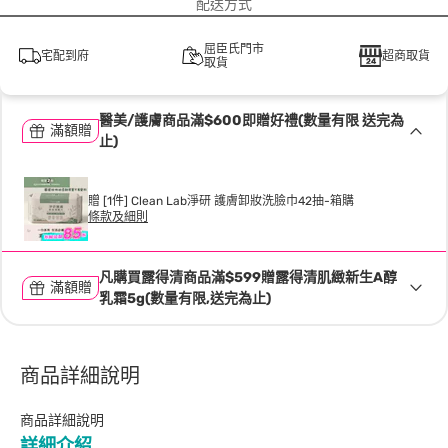
配送方式
屈臣氏門市
宅配到府
超商取貨
取貨
醫美/護膚商品滿$600即贈好禮(數量有限 送完為
滿額贈
止)
贈 [1件] Clean Lab淨研 護膚卸妝洗臉巾42抽-箱購
條款及細則
凡購買露得清商品滿$599贈露得清肌緻新生A醇
滿額贈
乳霜5g(數量有限,送完為止)
商品詳細說明
商品詳細說明
詳細介紹