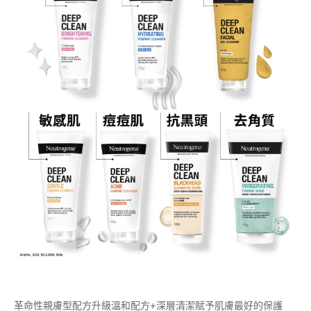
革命性親膚型配方升級溫和配方+深層清潔賦予肌膚最好的保護