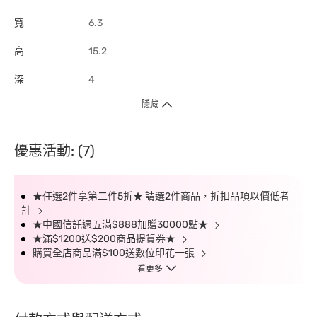
寬
6.3
高
15.2
深
4
隱藏
優惠活動: (7)
★任選2件享第二件5折★ 請選2件商品，折扣品項以價低者
計
★中國信託週五滿$888加贈30000點★
★滿$1200送$200商品提貨券★
購買全店商品滿$100送數位印花一張
看更多