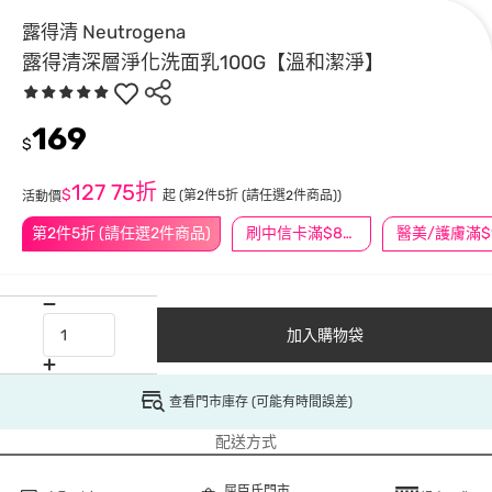
露得清 Neutrogena
露得清深層淨化洗面乳100G【溫和潔淨】
169
$
127
75折
$
起
(第2件5折 (請任選2件商品))
活動價
第2件5折 (請任選2件商品)
刷中信卡滿$888送3萬點
加入購物袋
查看門市庫存 (可能有時間誤差)
配送方式
屈臣氏門市