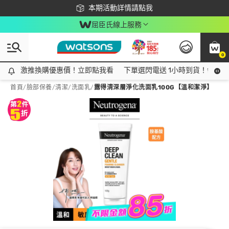
下載app最高回饋$350
本期活動詳情請點我
屈臣氏線上服務
0
激推換購優惠價！立即點我看
激推換購優惠價！立即點我看
下單選閃電送 1小時到貨！領神券
首頁
/
臉部保養
/
清潔
/
洗面乳
/
露得清深層淨化洗面乳100G【溫和潔淨】