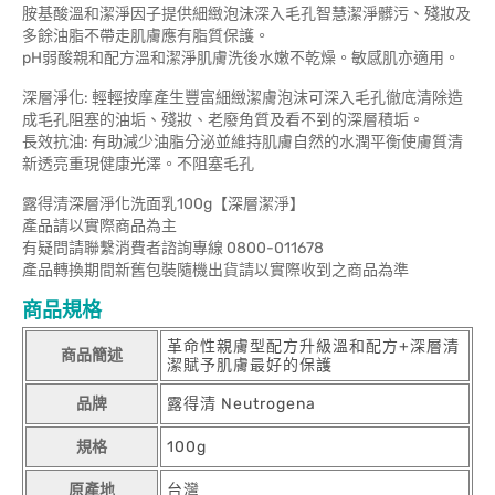
胺基酸溫和潔淨因子提供細緻泡沫深入毛孔智慧潔淨髒污、殘妝及
多餘油脂不帶走肌膚應有脂質保護。
pH弱酸親和配方溫和潔淨肌膚洗後水嫩不乾燥。敏感肌亦適用。
深層淨化: 輕輕按摩產生豐富細緻潔膚泡沫可深入毛孔徹底清除造
成毛孔阻塞的油垢、殘妝、老廢角質及看不到的深層積垢。
長效抗油: 有助減少油脂分泌並維持肌膚自然的水潤平衡使膚質清
新透亮重現健康光澤。不阻塞毛孔
露得清深層淨化洗面乳100g【深層潔淨】
產品請以實際商品為主
有疑問請聯繫消費者諮詢專線 0800-011678
產品轉換期間新舊包裝隨機出貨請以實際收到之商品為準
商品規格
革命性親膚型配方升級溫和配方+深層清
商品簡述
潔賦予肌膚最好的保護
品牌
露得清 Neutrogena
規格
100g
原產地
台灣