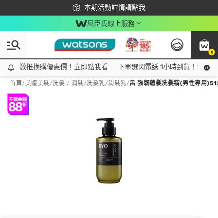
下載app最高回饋$350
本期活動詳情請點我
屈臣氏線上服務
0
激推換購優惠價！立即點我看
激推換購優惠價！立即點我看
下單選閃電送 1小時到貨！領神券
首頁
/
美體美髮
/
洗髮 / 潤髮
/
洗髮乳/潤髮乳
/
呂 強韌蘊髮洗髮精(男性專用)51