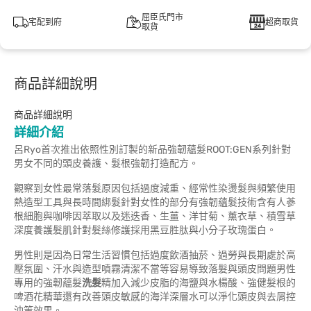
屈臣氏門市
宅配到府
超商取貨
取貨
商品詳細說明
商品詳細說明
詳細介紹
呂Ryo首次推出依照性別訂製的新品強韌蘊髮ROOT:GEN系列針對
男女不同的頭皮養護、髮根強韌打造配方。
觀察到女性最常落髮原因包括過度減重、經常性染燙髮與頻繁使用
熱造型工具與長時間綁髮針對女性的部分有強韌蘊髮技術含有人蔘
根細胞與咖啡因萃取以及迷迭香、生薑、洋甘菊、薰衣草、積雪草
深度養護髮肌針對髮絲修護採用黑豆胜肽與小分子玫瑰蛋白。
男性則是因為日常生活習慣包括過度飲酒抽菸、過勞與長期處於高
壓氛圍、汗水與造型噴霧清潔不當等容易導致落髮與頭皮問題男性
專用的強韌蘊髮
洗髮
精加入減少皮脂的海鹽與水楊酸、強健髮根的
啤酒花精華還有改善頭皮敏感的海洋深層水可以淨化頭皮與去屑控
油等效果。