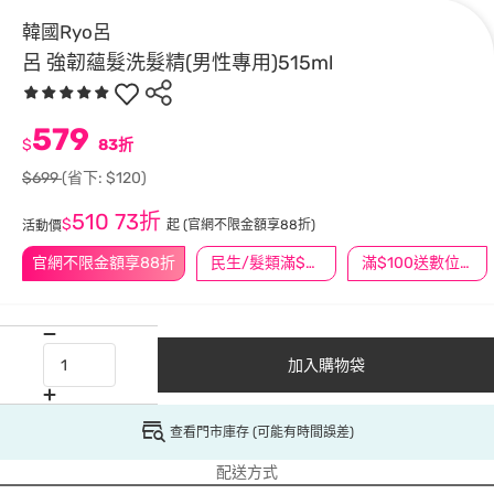
韓國Ryo呂
呂 強韌蘊髮洗髮精(男性專用)515ml
579
$
83折
$699
(省下: $120)
510
73折
$
起
(官網不限金額享88折)
活動價
官網不限金額享88折
民生/髮類滿$388送舒潔冰巾
滿$100送數位印花
加入購物袋
查看門市庫存 (可能有時間誤差)
配送方式