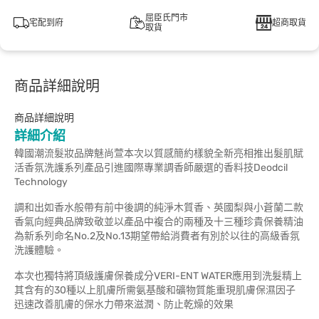
屈臣氏門市
宅配到府
超商取貨
取貨
商品詳細說明
商品詳細說明
詳細介紹
韓國潮流髮妝品牌魅尚萱本次以質感簡約樣貌全新亮相推出髮肌賦
活香氛洗護系列產品引進國際專業調香師嚴選的香料技Deodcil
Technology
調和出如香水般帶有前中後調的純淨木質香、英國梨與小蒼蘭二款
香氣向經典品牌致敬並以產品中複合的兩種及十三種珍貴保養精油
為新系列命名No.2及No.13期望帶給消費者有別於以往的高級香氛
洗護體驗。
本次也獨特將頂級護膚保養成分VERI-ENT WATER應用到洗髮精上
其含有的30種以上肌膚所需氨基酸和礦物質能重現肌膚保濕因子
迅速改善肌膚的保水力帶來滋潤、防止乾燥的效果