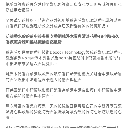
把臉部護膚的理念延伸至髮肌照護從頭皮安心到頭頂異味護理用心
爲使用者把關。
全面革新的簡約、時尚產品外觀更讓魅尚萱髮肌賦活香氛洗護系列
在香氛與頭皮護理功效之外成為居家衛浴佈置的質感單品。
彷彿香水般的前中後多層次香調純淨木質與清淡花香
48小時持久
香氛隨身體和髮絲擺動自然散發
魅尚萱引進嚴選香料技術Deodcil Technology製成的髮肌賦活香氛
洗護系列No.2純淨木質香以及No.13英國梨與小蒼蘭如香水般的前
中後調帶來多層次香氣變化。
純淨木質香在前調以乾淨的肥皂香與新清柑橘完美結合中調以新鮮
花香呈現後中調則是溫暖迷人的麝香與檀香
而英國梨與小蒼蘭以柑橘與梨香為前調中調帶出經典小蒼蘭後中調
則為柔和的麝香與木質香。
層次豐富的香氣在經過一天的忙碌後回到專屬自己的空間裡享受沉
澱身心與放鬆的獨處時光香氛洗護呵護秀髮的同時也療癒疲憊的心
靈。
48小時的留香技術也不擔心香氣經過一晚就消散讓你第二天一樣