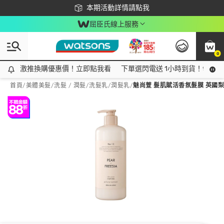
下載app最高回饋$350
本期活動詳情請點我
屈臣氏線上服務
0
激推換購優惠價！立即點我看
激推換購優惠價！立即點我看
下單選閃電送 1小時到貨！領神券
首頁
/
美體美髮
/
洗髮 / 潤髮
/
洗髮乳/潤髮乳
/
魅尚萱 髮肌賦活香氛髮膜 英國梨