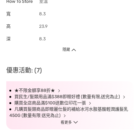
How To Store
室溫
寬
8.3
高
23.9
深
8.3
隱藏
優惠活動: (7)
★不限金額享88折★
買民生/髮類用品滿$388即贈好禮 (數量有限,送完為止)
購買全店商品滿$100送數位印花一張
凡購買髮類商品即贈麗仕髮的補給冰河水胺基酸輕潤護髮乳
450G (數量有限 送完為止)
看更多