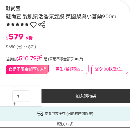
魅尚萱
魅尚萱 髮肌賦活香氛髮膜 英國梨與小蒼蘭900ml
579
$
9折
$650
(省下: $71)
510
79折
$
起
(官網不限金額享88折)
活動價
官網不限金額享88折
民生/髮類滿$388送舒潔冰巾
滿$100送數位印花
加入購物袋
查看門市庫存 (可能有時間誤差)
配送方式