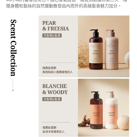
隨身體和髮絲的自然擺動散發由內而外的高級髮香魅力加分。