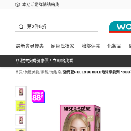
本期活動詳情請點我
下載app最高回饋$350
善存
第2件5折
最新會員優惠
屈臣氏獨家
臉部保養
化妝品
激推換購優惠價！立即點我看
首頁
/
美體美髮
/
染髮
/
泡泡染
/
魅尚萱HELLOBUBBLE泡沫染髮劑 10B