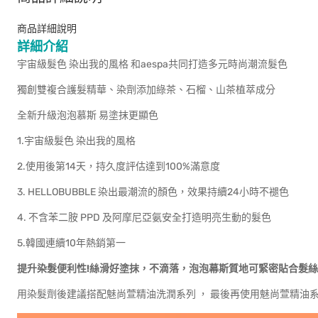
商品詳細說明
詳細介紹
宇宙級髮色 染出我的風格 和aespa共同打造多元時尚潮流髮色
獨創雙複合護髮精華、染劑添加綠茶、石榴、山茶植萃成分
全新升級泡泡慕斯 易塗抹更顯色
1.宇宙級髮色 染出我的風格
2.使用後第14天，持久度評估達到100%滿意度
3. HELLOBUBBLE 染出最潮流的顏色，效果持續24小時不褪色
4. 不含苯二胺 PPD 及阿摩尼亞氨安全打造明亮生動的髮色
5.韓國連續10年熱銷第一
提升染髮便利性!絲滑好塗抹，不滴落，泡泡幕斯質地可緊密貼合髮絲
用染髮劑後建議搭配魅尚萱精油洗潤系列 ， 最後再使用魅尚萱精油