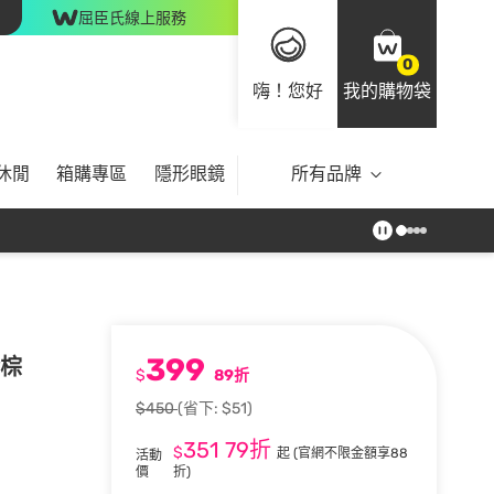
屈臣氏線上服務
0
嗨！您好
我的購物袋
休閒
箱購專區
隱形眼鏡
所有品牌
399
冷棕
$
89折
$450
(省下: $51)
351
79折
$
起
(官網不限金額享88
活動
價
折)