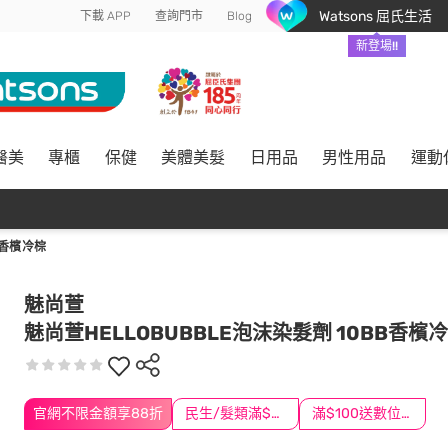
Watsons 屈氏生活
下載 APP
查詢門市
Blog
新登場!!
醫美
專櫃
保健
美體美髮
日用品
男性用品
運動
B香檳冷棕
魅尚萱
魅尚萱HELLOBUBBLE泡沫染髮劑 10BB香檳
官網不限金額享88折
民生/髮類滿$388送舒潔冰巾
滿$100送數位印花